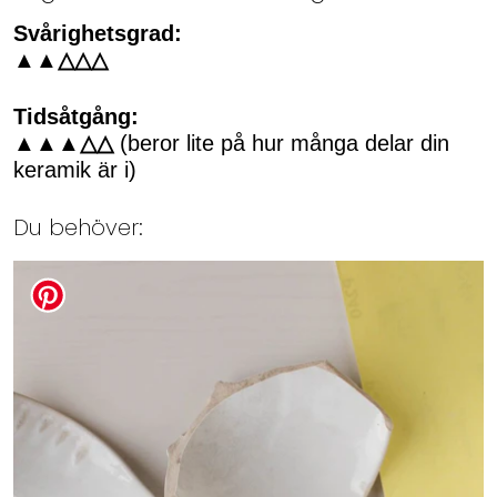
Svårighetsgrad:
▲▲△△△
Tidsåtgång:
▲▲▲△△
(beror lite på hur många delar din
keramik är i)
Du behöver: