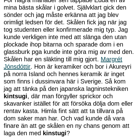
För några månader sen tappade Edda en av
mina bästa skålar i golvet. Självklart gick den
sönder och jag måste erkänna att jag blev
orimligt ledsen för det. Skålen fick jag när jag
tog studenten eller konfirmerade mig typ. Jag
kunde verkligen inte med att slänga den utan
plockade ihop bitarna och sparade dom i en
glassburk pga kunde inte göra mig av med den.
Skålen har en släkting till mig gjort.
Margrét
Jónsdóttir
. Hon är keramiker och bor i Akureyri
på norra Island och hennes keramik är inget
som finns i dussinvara här i Sverige. Så kom
jag att tänka på den japanska lagninstekniken
kintsugi
, där man förgyller sprickor och
skavanker istället för att försöka dölja dom eller
rentav kasta. Himla fint sätt att ta tillvara på
dom saker man har. Och vad kunde då vara
finare än att ge skålen en ny chans genom att
laga den med
kinstugi
?