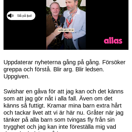
Slå på ljud
0
seconds
of
Uppdaterar nyheterna gång på gång. Försöker
50
greppa och förstå. Blir arg. Blir ledsen.
seconds
Uppgiven.
Swishar en gåva för att jag kan och det känns
som att jag gör nåt i alla fall. Även om det
känns så futtigt. Kramar mina barn extra hårt
och tackar livet att vi är här nu. Gråter när jag
tänker på alla barn som tvingas fly från sin
trygghet och jag kan inte föreställa mig vad