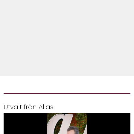
Shop
Hem & Trädgård
Underhållning
Om Oss
Utvalt från Allas