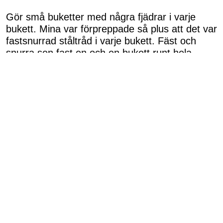
Gör små buketter med några fjädrar i varje
bukett. Mina var förpreppade så plus att det var
fastsnurrad ståltråd i varje bukett. Fäst och
snurra sen fast en och en bukett runt hela
kransen. Tänk på att lägga alla buketter/fjädrar
i samma riktning. Se till så att det ser bra ut
från båda hållen av kransen. Då kan du hänga
den så att man kan titta på den från båda
sidorna i till exempel ett fönster eller som bi
som har en ytterdörr helt i glas.