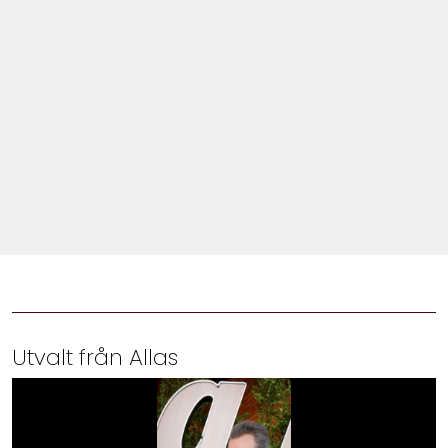
Shop
Hem & Trädgård
Underhållning
Om Oss
Utvalt från Allas