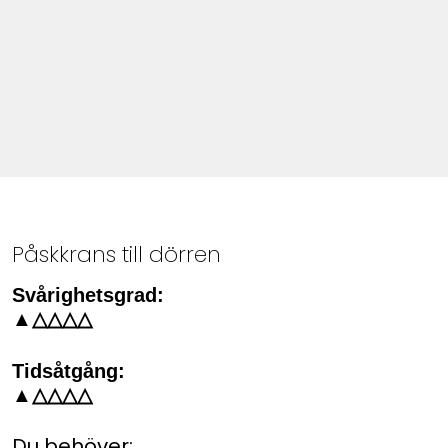
Påskkrans till dörren
Svårighetsgrad:
▲△△△△
Tidsåtgång:
▲△△△△
Du behöver: