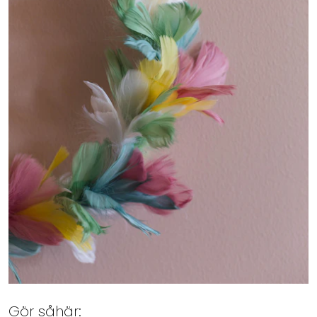
Gör såhär: