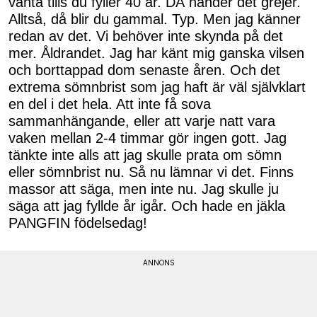
vänta tills du fyller 40 år. DÅ händer det grejer.
Alltså, då blir du gammal. Typ. Men jag känner
redan av det. Vi behöver inte skynda på det
mer. Åldrandet. Jag har känt mig ganska vilsen
och borttappad dom senaste åren. Och det
extrema sömnbrist som jag haft är väl självklart
en del i det hela. Att inte få sova
sammanhängande, eller att varje natt vara
vaken mellan 2-4 timmar gör ingen gott. Jag
tänkte inte alls att jag skulle prata om sömn
eller sömnbrist nu. Så nu lämnar vi det. Finns
massor att säga, men inte nu. Jag skulle ju
säga att jag fyllde år igår. Och hade en jäkla
PANGFIN födelsedag!