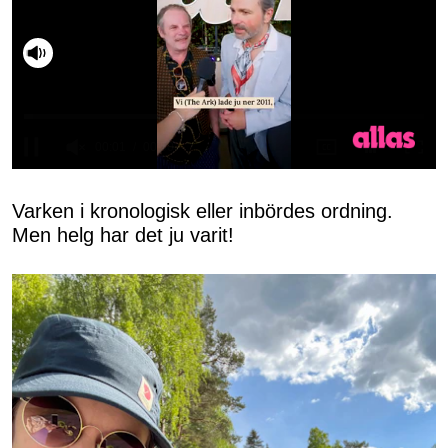
Slå på ljud
0
seconds
of
Varken i kronologisk eller inbördes ordning.
50
Men helg har det ju varit!
seconds