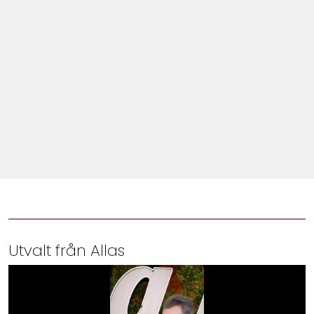
Shop
Hem & Trädgård
Underhållning
Om Oss
Utvalt från Allas