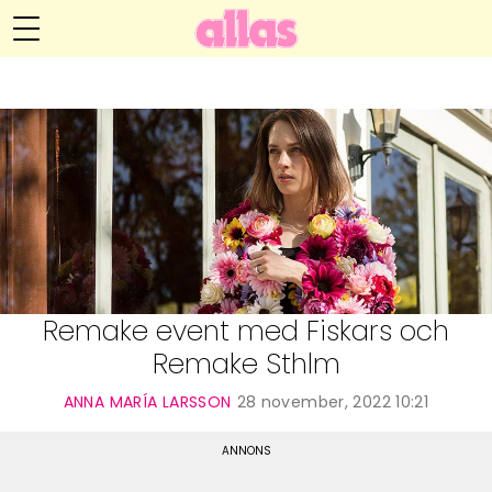
Anna María Larssons blogg
Meny
Livsöden
Hälsa
Hem
Arkiv
Relationer
Om Anna María
Kontakt
Kategorier
Handarbete
Remake event med Fiskars och
Remake Sthlm
Video
ANNA MARÍA LARSSON
28 november, 2022 10:21
Bloggar