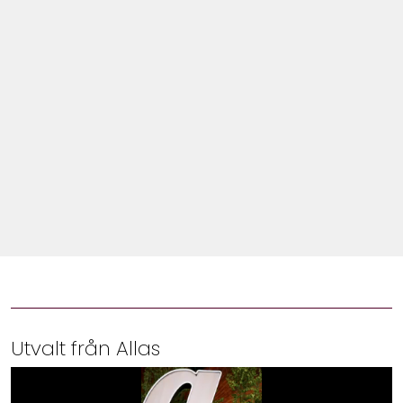
Shop
Hem & Trädgård
Underhållning
Om Oss
Utvalt från Allas