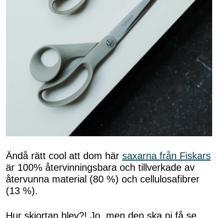
Ändå rätt cool att dom här
saxarna från Fiskars
är 100% återvinningsbara och tillverkade av
återvunna material (80 %) och cellulosafibrer
(13 %).
Hur skjortan blev?! Jo, men den ska ni få se