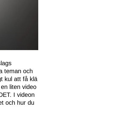
slags
ka teman och
 kul att få klä
 en liten video
 DET. I videon
et och hur du