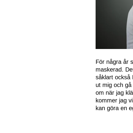
För några år 
maskerad. Det
såklart också 
ut mig och gå 
om när jag klä
kommer jag vis
kan göra en eg