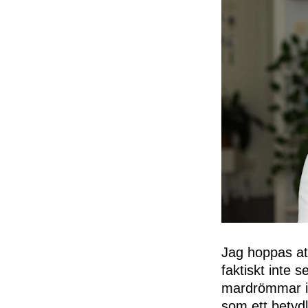
Jag hoppas att
faktiskt inte s
mardrömmar i f
som ett betydl