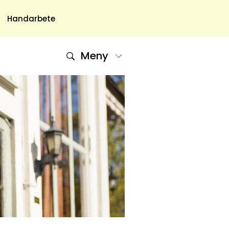
Handarbete
Meny
Om Oss
Om Oss & Kontakt
Tidningar Hos Allas.se
Nyhetsbrev
Om Cookies
Integritetspolicy
Skapa Konto
Hantera Preferenser