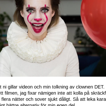
 ni gillar videon och min tolkning av clownen DET. 
ett filmen, jag fixar nämigen inte att kolla på skräck
lera nätter och sover sjukt dåligt. Så att leka ka
igt bättre alternativ för min egen del.