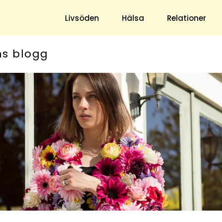
Livsöden
Hälsa
Relationer
ns blogg
Hem & Trädgård
Underhållning
Trädgård
Nöje
Hushåll
TV
Ekonomi
Horoskop
Mat & Dryck
Quiz
Loppis & Antikt
DIY - Gör Det Själv