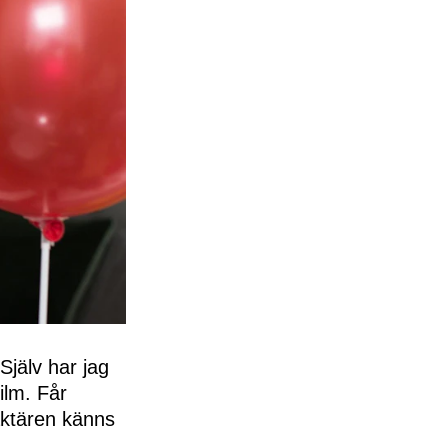
Själv har jag
film. Får
raktären känns