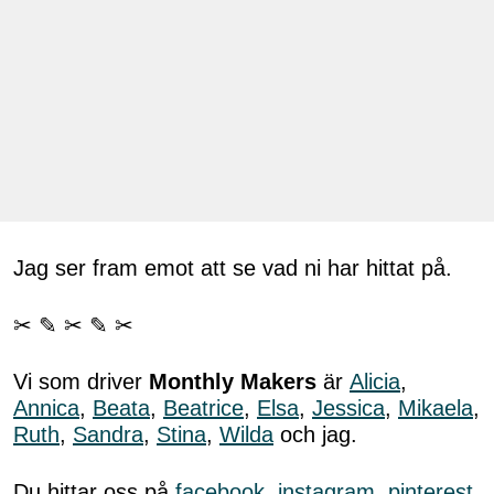
Jag ser fram emot att se vad ni har hittat på.
✂ ✎ ✂ ✎ ✂
Vi som driver
Monthly Makers
är
Alicia
,
Annica
,
Beata
,
Beatrice
,
Elsa
,
Jessica
,
Mikaela
,
Ruth
,
Sandra
,
Stina
,
Wilda
och jag.
Du hittar oss på
facebook
,
instagram
,
pinterest