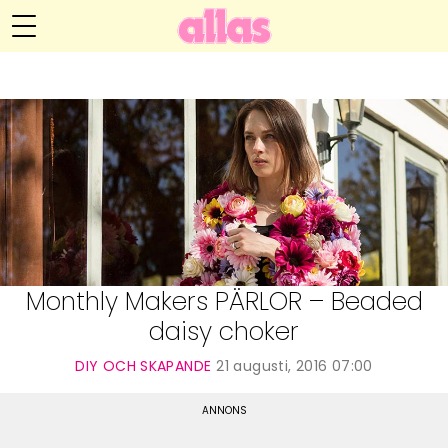
Anna María Larssons blogg
Meny
Livsöden
Hälsa
Hem
Arkiv
Relationer
Om Anna María
Kontakt
Kategorier
Handarbete
Monthly Makers PÄRLOR – Beaded
daisy choker
Video
DIY OCH SKAPANDE
21 augusti, 2016 07:00
Bloggar