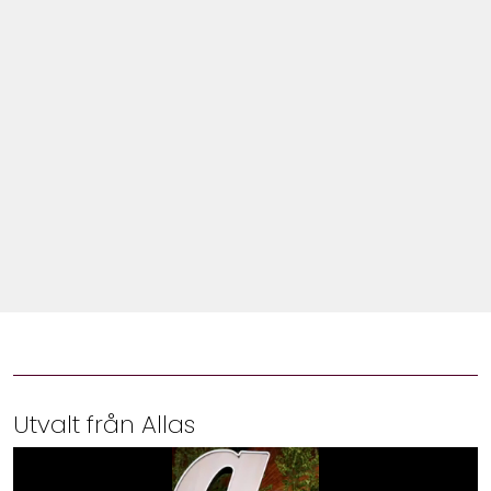
Shop
Hem & Trädgård
Underhållning
Om Oss
Utvalt från Allas