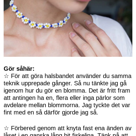
Gör såhär:
☆ För att göra halsbandet använder du samma
teknik upprepade gånger. Så nu tänkte jag gå
igenom hur du gör en blomma. Det är fritt fram
att antingen ha en, flera eller inga pärlor som
avdelare mellan blommorna. Jag tyckte det var
fint med en så därför gjorde jag så.
☆ Förbered genom att knyta fast ena änden av
låset i en ganska lång bit fiskelina. Tänk på att