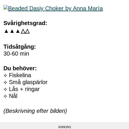
Svårighetsgrad:
▲▲
▲
△△
Tidsåtgång:
30-60 min
Du behöver:
⟡ Fiskelina
⟡ Små glaspärlor
⟡ Lås + ringar
⟡ Nål
(Beskrivning efter bilden)