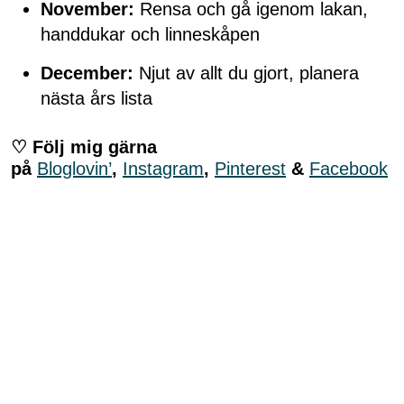
November:
Rensa och gå igenom lakan,
handdukar och linneskåpen
December:
Njut av allt du gjort, planera
nästa års lista
♡ Följ mig gärna
på
Bloglovin’
,
Instagram
,
Pinterest
&
Facebook
Hemma
Organisera
Rensa Hemma
6 kommentarer
0