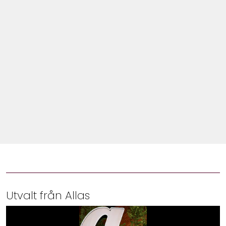
Shop
Hem & Trädgård
Underhållning
Om Oss
Utvalt från Allas