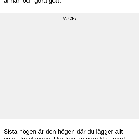
annan och göra gott.
Sista högen är den högen där du lägger allt
som ska slängas. Här kan en vara lite smart