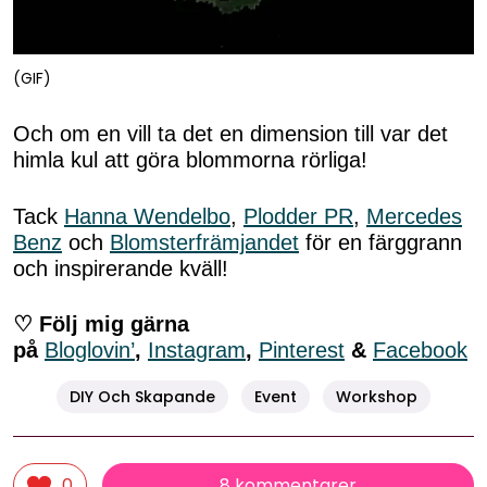
(GIF)
Och om en vill ta det en dimension till var det
himla kul att göra blommorna rörliga!
Tack
Hanna Wendelbo
,
Plodder PR
,
Mercedes
Benz
och
Blomsterfrämjandet
för en färggrann
och inspirerande kväll!
♡ Följ mig gärna
på
Bloglovin’
,
Instagram
,
Pinterest
&
Facebook
DIY Och Skapande
Event
Workshop
8 kommentarer
0