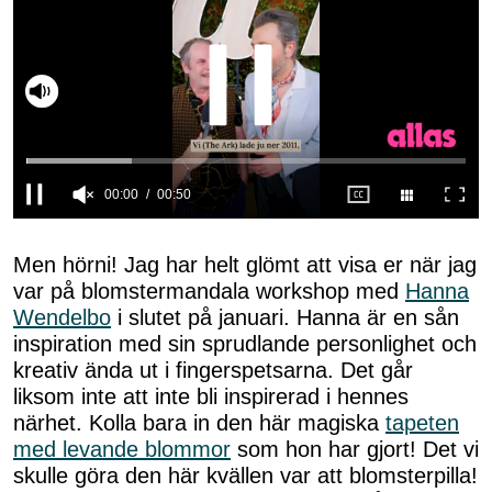
0
seconds
of
Men hörni! Jag har helt glömt att visa er när jag
50
var på blomstermandala workshop med
Hanna
seconds
Wendelbo
i slutet på januari. Hanna är en sån
inspiration med sin sprudlande personlighet och
kreativ ända ut i fingerspetsarna. Det går
liksom inte att inte bli inspirerad i hennes
närhet. Kolla bara in den här magiska
tapeten
med levande blommor
som hon har gjort! Det vi
skulle göra den här kvällen var att blomsterpilla!