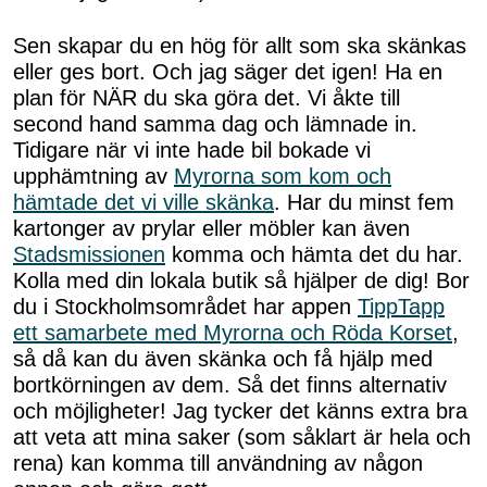
Sen skapar du en hög för allt som ska skänkas
eller ges bort. Och jag säger det igen! Ha en
plan för NÄR du ska göra det. Vi åkte till
second hand samma dag och lämnade in.
Tidigare när vi inte hade bil bokade vi
upphämtning av
Myrorna som kom och
hämtade det vi ville skänka
. Har du minst fem
kartonger av prylar eller möbler kan även
Stadsmissionen
komma och hämta det du har.
Kolla med din lokala butik så hjälper de dig! Bor
du i Stockholmsområdet har appen
TippTapp
ett samarbete med Myrorna och Röda Korset
,
så då kan du även skänka och få hjälp med
bortkörningen av dem. Så det finns alternativ
och möjligheter! Jag tycker det känns extra bra
att veta att mina saker (som såklart är hela och
rena) kan komma till användning av någon