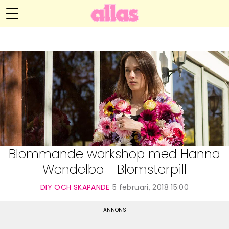
Anna María Larssons blogg
Meny
Livsöden
Hälsa
Hem
Arkiv
Relationer
Om Anna María
Kontakt
Kategorier
Handarbete
Blommande workshop med Hanna
Wendelbo - Blomsterpill
Video
DIY OCH SKAPANDE
5 februari, 2018 15:00
Bloggar