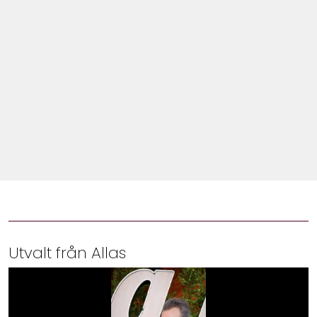
Shop
Hem & Trädgård
Underhållning
Om Oss
Utvalt från Allas