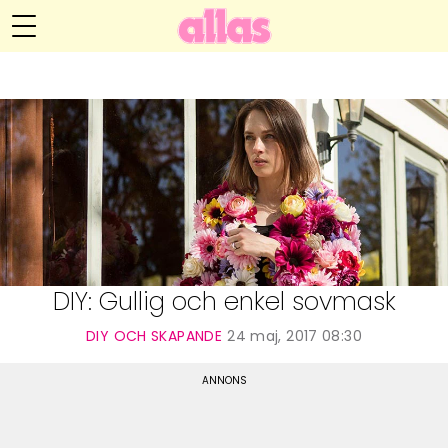
Anna María Larssons blogg
Meny
Livsöden
Hälsa
Hem
Arkiv
Relationer
Om Anna María
Kontakt
Kategorier
Handarbete
DIY: Gullig och enkel sovmask
Video
DIY OCH SKAPANDE
24 maj, 2017 08:30
Bloggar