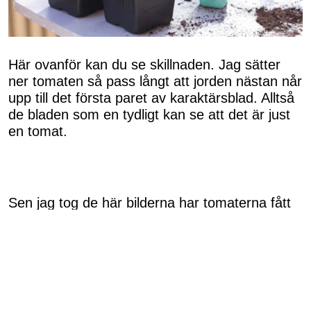
Här ovanför kan du se skillnaden. Jag sätter
ner tomaten så pass långt att jorden nästan når
upp till det första paret av karaktärsblad. Alltså
de bladen som en tydligt kan se att det är just
en tomat.
Sen jag tog de här bilderna har tomaterna fått
gotta sig ute i solen i nästan 30°C värme. Det
gillade dom ska jag säga er! Så nu har de
skjutit i höjden och gurkorna har börjat blomma
= förhoppningsvis kommer det växa gurkor där.
Jag är så taggad på att få plantera ut och fixa
iordning på balkongen.