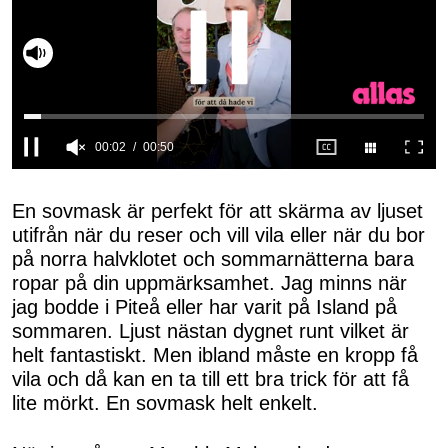
Slå på ljud
0
seconds
of
En sovmask är perfekt för att skärma av ljuset
50
utifrån när du reser och vill vila eller när du bor
seconds
på norra halvklotet och sommarnätterna bara
ropar på din uppmärksamhet. Jag minns när
jag bodde i Piteå eller har varit på Island på
sommaren. Ljust nästan dygnet runt vilket är
helt fantastiskt. Men ibland måste en kropp få
vila och då kan en ta till ett bra trick för att få
lite mörkt. En sovmask helt enkelt.