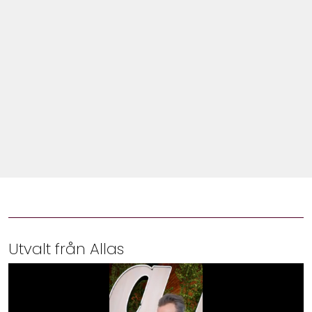
Shop
Hem & Trädgård
Underhållning
Om Oss
Utvalt från Allas