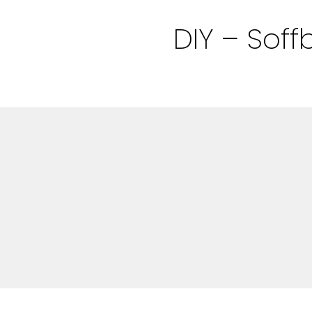
Bloggar
DIY – Soff
Shop