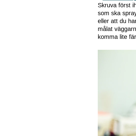
Skruva först i
som ska spraya
eller att du ha
målat väggarn
komma lite fä