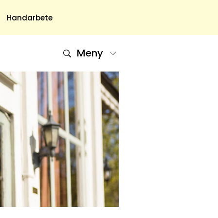
Handarbete
Meny
Om Oss
Om Oss & Kontakt
Tidningar Hos Allas.se
Nyhetsbrev
Om Cookies
Integritetspolicy
Skapa Konto
Hantera Preferenser