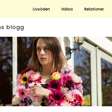
Livsöden
Hälsa
Relationer
ns blogg
Hem & Trädgård
Underhållning
Trädgård
Nöje
Hushåll
TV
Ekonomi
Horoskop
Mat & Dryck
Quiz
Loppis & Antikt
DIY - Gör Det Själv