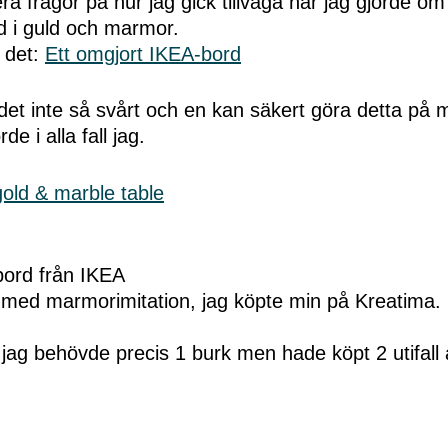
lera frågor på hur jag gick tillväga när jag gjorde o
rd i guld och marmor.
 det:
Ett omgjort IKEA-bord
det inte så svårt och en kan säkert göra detta på 
e i alla fall jag.
bord från IKEA
med marmorimitation, jag köpte min på Kreatima
ag behövde precis 1 burk men hade köpt 2 utifall a