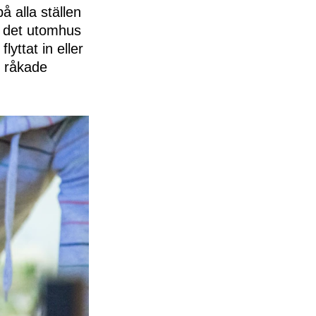
å alla ställen
r det utomhus
lyttat in eller
t råkade