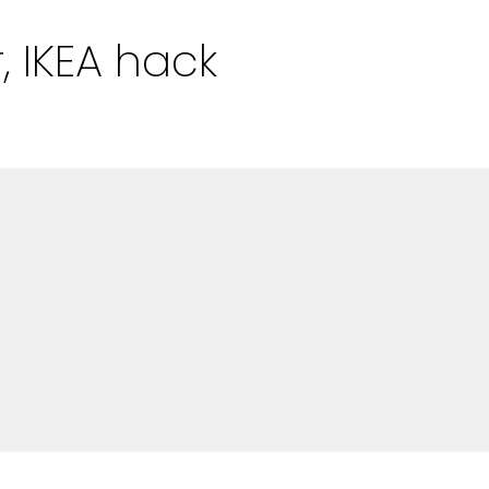
Alla Ämnen
, IKEA hack
Våra Skribenter