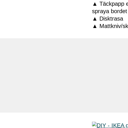
▲ Täckpapp el
spraya bordet
▲ Disktrasa
▲ Mattkniv/ska