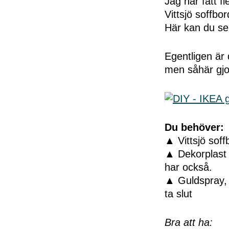
Jag har fått f
Vittsjö soffbo
Här kan du se
Egentligen är 
men såhär gjord
Du behöver:
▲ Vittsjö soff
▲ Dekorplast 
har också.
▲ Guldspray, j
ta slut
Bra att ha: