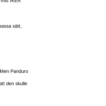
m mitt IKEA
massa sätt,
. Men Panduro
tt den skulle