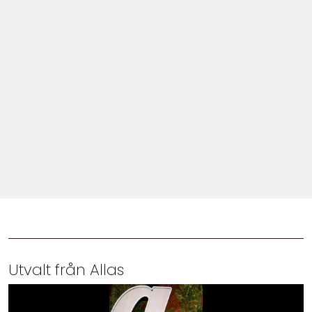
Shop
Hem & Trädgård
Underhållning
Om Oss
Utvalt från Allas