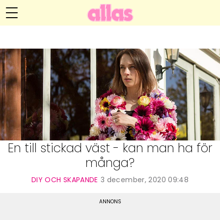
Anna María Larssons blogg
Meny
Livsöden
Hälsa
Hem
Arkiv
Relationer
Om Anna María
Kontakt
Kategorier
Handarbete
En till stickad väst - kan man ha för
många?
Video
DIY OCH SKAPANDE
3 december, 2020 09:48
Bloggar