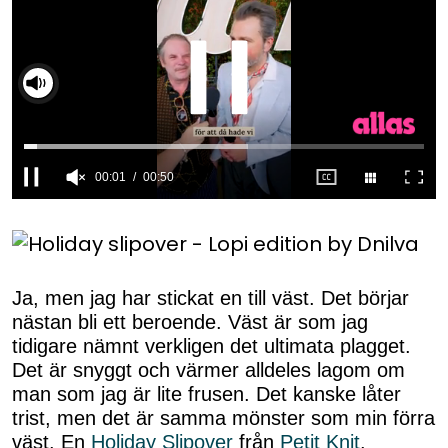
00:02
00:50
0
seconds
of
50
seconds
Ja, men jag har stickat en till väst. Det börjar
nästan bli ett beroende. Väst är som jag
tidigare nämnt verkligen det ultimata plagget.
Det är snyggt och värmer alldeles lagom om
man som jag är lite frusen. Det kanske låter
trist, men det är samma mönster som min förra
väst. En
Holiday Slipover
från
Petit Knit
.