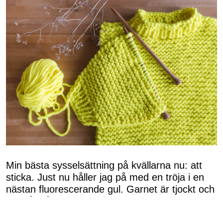
Min bästa sysselsättning på kvällarna nu: att
sticka. Just nu håller jag på med en tröja i en
nästan fluorescerande gul. Garnet är tjockt och
det går så sjukt snabbt att sticka! Och när det
går fort är det extra kul. Jag har till och med