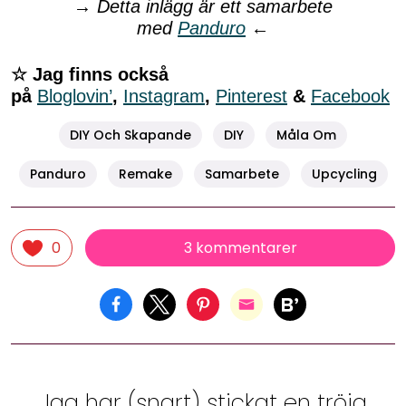
→
Detta inlägg är ett samarbete
med
Panduro
←
☆ Jag finns också
på
Bloglovin’
,
Instagram
,
Pinterest
&
Facebook
DIY Och Skapande
DIY
Måla Om
Panduro
Remake
Samarbete
Upcycling
3 kommentarer
0
Jag har (snart) stickat en tröja