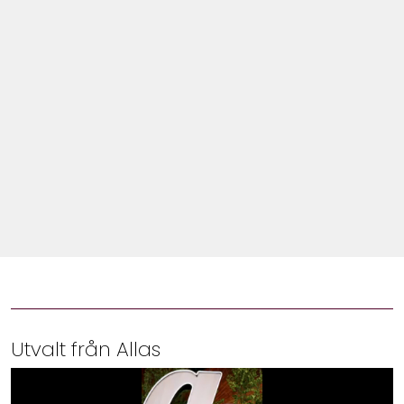
Shop
Hem & Trädgård
Underhållning
Om Oss
Utvalt från Allas