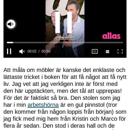
Slå på ljud
0
seconds
of
Att måla om möbler är kanske det enklaste och
50
lättaste tricket i boken för att få något att få nytt
seconds
liv. Jag vet att jag verkligen inte är först med
den här upptäckten, men det tål att upprepas!
För det är faktiskt så bra. Den stolen som jag
har i min
arbetshörna
är en gul pinnstol (tror
den kommer från någon loppis från början) som
jag fick med mig hem från Kristin och Marco för
flera år sedan. Den stod i deras hall och de