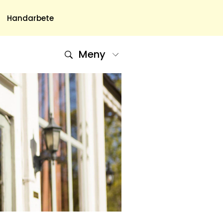
Handarbete
Meny
Om Oss
Om Oss & Kontakt
Tidningar Hos Allas.se
Nyhetsbrev
Om Cookies
Integritetspolicy
Skapa Konto
Hantera Preferenser