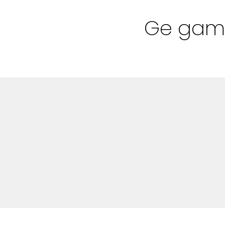
Bloggar
Ge gaml
Shop