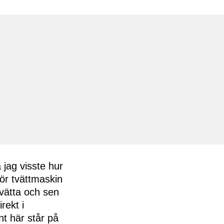
 jag visste hur
ör tvättmaskin
tvätta och sen
rekt i
nt här står på