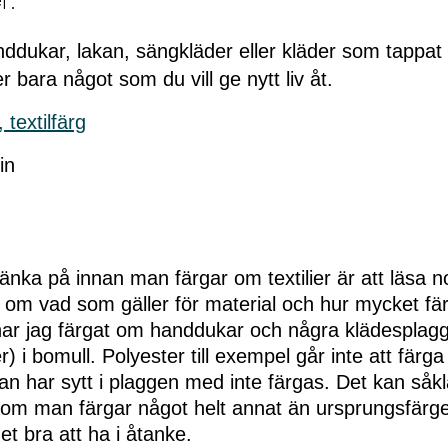
r:
dukar, lakan, sängkläder eller kläder som tappat fä
er bara något som du vill ge nytt liv åt.
 textilfärg
in
nka på innan man färgar om textilier är att läsa 
 om vad som gäller för material och hur mycket fä
är har jag färgat om handdukar och några klädespla
 i bomull. Polyester till exempel går inte att färga 
n har sytt i plaggen med inte färgas. Det kan såkl
j om man färgar något helt annat än ursprungsfärg
et bra att ha i åtanke.