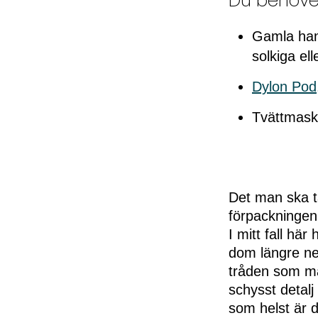
Du behöve
Gamla hand
solkiga ell
Dylon Pod,
Tvättmask
Det man ska tä
förpackningen
I mitt fall h
dom längre ner)
tråden som ma
schysst detal
som helst är d