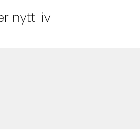
Alla Ämnen
nytt liv
Våra Skribenter