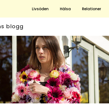
Livsöden
Hälsa
Relationer
ns blogg
Hem & Trädgård
Underhållning
Trädgård
Nöje
Hushåll
TV
Ekonomi
Horoskop
Mat & Dryck
Quiz
Loppis & Antikt
DIY - Gör Det Själv