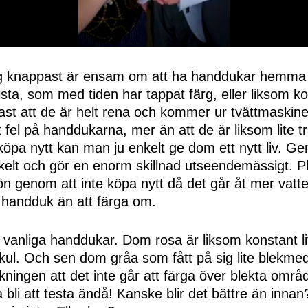
jag knappast är ensam om att ha handdukar hemma
 trista, som med tiden har tappat färg, eller liksom 
fast att de är helt rena och kommer ur tvättmaskine
t fel på handdukarna, mer än att de är liksom lite t
tt köpa nytt kan man ju enkelt ge dom ett nytt liv. G
elt och gör en enorm skillnad utseendemässigt. Plu
ön genom att inte köpa nytt då det går åt mer vatte
handduk än att färga om.
t vanliga handdukar. Dom rosa är liksom konstant lit
 kul. Och sen dom gråa som fått på sig lite blekme
kningen att det inte går att färga över blekta omr
a bli att testa ändå! Kanske blir det bättre än inna