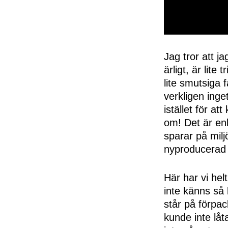
0
seconds
of
Jag tror att 
50
ärligt, är lite
seconds
Volume
0%
lite smutsiga 
verkligen inge
istället för a
om! Det är enk
sparar på milj
nyproducerad 
Här har vi hel
inte känns så
står på förpac
kunde inte låt