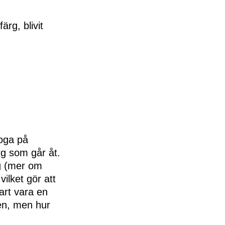
rg, blivit
noga på
rg som går åt.
gg (mer om
vilket gör att
art vara en
en, men hur