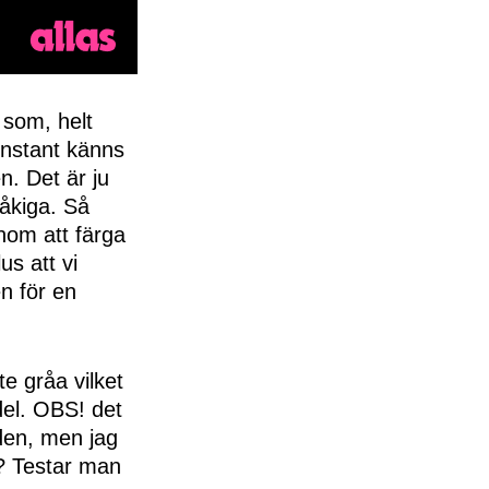
 som, helt
konstant känns
n. Det är ju
råkiga. Så
enom att färga
s att vi
n för en
e gråa vilket
del. OBS! det
åden, men jag
n? Testar man