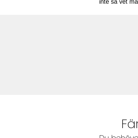
inte så vet man
Fä