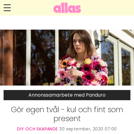
Anna María Larssons blogg
Meny
Livsöden
Hälsa
Hem
Arkiv
Relationer
Om Anna María
Kontakt
Kategorier
Handarbete
Annonssamarbete med Panduro
Video
Gör egen tvål - kul och fint som
present
Bloggar
DIY OCH SKAPANDE
30 september, 2020 07:00