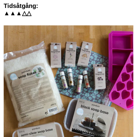
Tidsåtgång:
▲▲▲△△