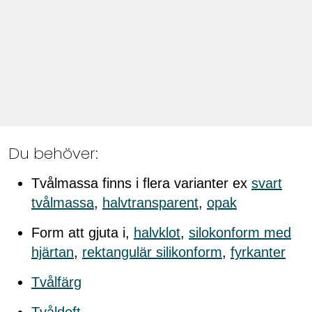
Du behöver:
Tvålmassa finns i flera varianter ex
svart
tvålmassa
,
halvtransparent
,
opak
Form att gjuta i,
halvklot
,
silokonform med
hjärtan
,
rektangulär silikonform
,
fyrkanter
Tvålfärg
Tvåldoft