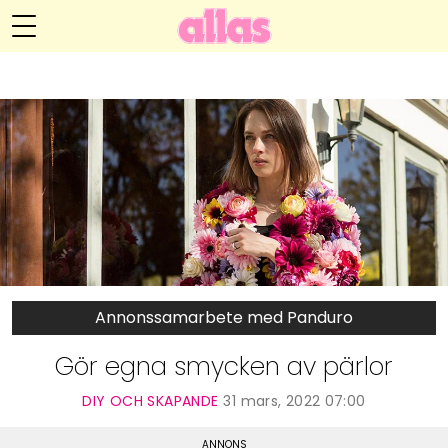
Anna María Larssons blogg
Meny
Livsöden
Hälsa
Hem
Arkiv
Relationer
Om Anna María
Kontakt
Kategorier
Handarbete
Annonssamarbete med Panduro
Video
Gör egna smycken av pärlor
Bloggar
DIY OCH SKAPANDE
31 mars, 2022 07:00