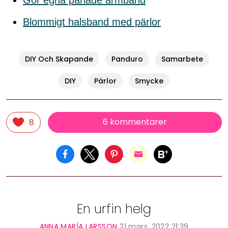
Blommigt halsband med pärlor
DIY Och Skapande
Panduro
Samarbete
DIY
Pärlor
Smycke
6 kommentarer
8
En urfin helg
ANNA MARÍA LARSSON
21 mars, 2022 21:39