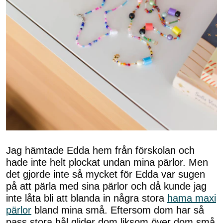
Jag hämtade Edda hem från förskolan och
hade inte helt plockat undan mina pärlor. Men
det gjorde inte så mycket för Edda var sugen
på att pärla med sina pärlor och då kunde jag
inte låta bli att blanda in några stora
hama maxi
pärlor
bland mina små. Eftersom dom har så
pass stora hål glider dom liksom över dom små