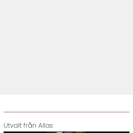
Shop
Hem & Trädgård
Underhållning
Om Oss
Utvalt från Allas