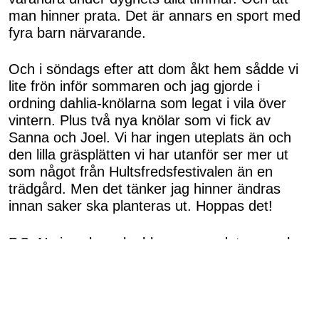
man hinner prata. Det är annars en sport med
fyra barn närvarande.
Och i söndags efter att dom åkt hem sådde vi
lite frön inför sommaren och jag gjorde i
ordning dahlia-knölarna som legat i vila över
vintern. Plus två nya knölar som vi fick av
Sanna och Joel. Vi har ingen uteplats än och
den lilla gräsplätten vi har utanför ser mer ut
som något från Hultsfredsfestivalen än en
trädgård. Men det tänker jag hinner ändras
innan saker ska planteras ut. Hoppas det!
P.S. Nu i veckan ska bloggen uppdateras och
Femina ska justera lite allt möjligt bakom
kulisserna. Förmodligen blir det på onsdag den
23:e vilket också är min födelsedag. Kanske
man skulle kunna säga att det är en liten