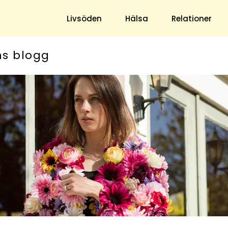
Livsöden
Hälsa
Relationer
ns blogg
Hem & Trädgård
Underhållning
Trädgård
Nöje
Hushåll
TV
Ekonomi
Horoskop
Mat & Dryck
Quiz
Loppis & Antikt
DIY - Gör Det Själv