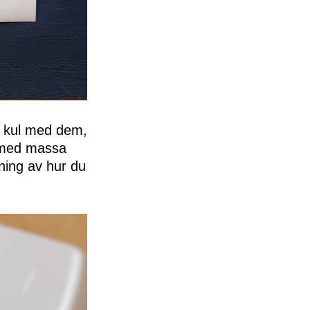
t kul med dem,
↑ med massa
vning av hur du