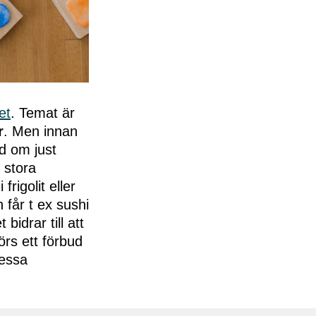
et
. Temat är
r
. Men innan
rd om just
 stora
rigolit eller
 får t ex sushi
bidrar till att
rs ett förbud
dessa