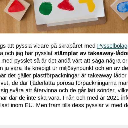
ags att pyssla vidare på skräpåret med
Pysselbolag
 och jag har pysslat
stämplar av takeaway-lådo
g med pysslet så är det ändå värt att säga några o
an ju vara lite knepigt ur miljösynpunkt och en av de
är det gäller plastförpackningar är takeaway-lådor i f
 vet, de där fjäderlätta porösa förpackningarna man
 sig svåra att återvinna och de går lätt sönder, vilket 
ar där de inte ska vara. Från och med år 2021 infö
ast inom EU. Men fram tills dess pysslar vi med 
!