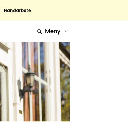
Handarbete
Meny
Om Oss
Om Oss & Kontakt
Tidningar Hos Allas.se
Nyhetsbrev
Om Cookies
Integritetspolicy
Skapa Konto
Hantera Preferenser