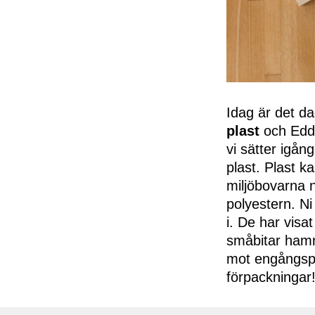
Idag är det d
plast
och Edda
vi sätter igån
plast. Plast k
miljöbovarna n
polyestern. Ni
i. De har visat
småbitar hamn
mot engångspl
förpackningar