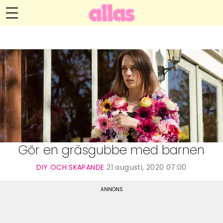
Anna María Larssons blogg
Meny
Livsöden
Hälsa
Hem
Arkiv
Relationer
Om Anna María
Kontakt
Kategorier
Handarbete
Gör en gräsgubbe med barnen
Video
DIY OCH SKAPANDE
21 augusti, 2020 07:00
Bloggar