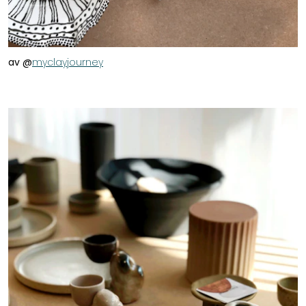
av @
myclayjourney