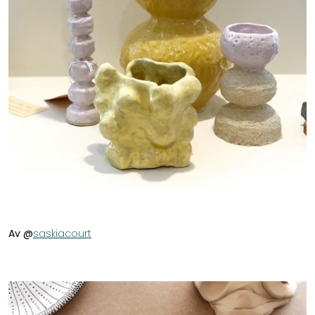
Av @
saskiacourt