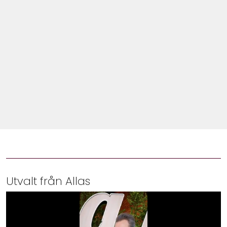
Shop
Hem & Trädgård
Underhållning
Om Oss
Utvalt från Allas