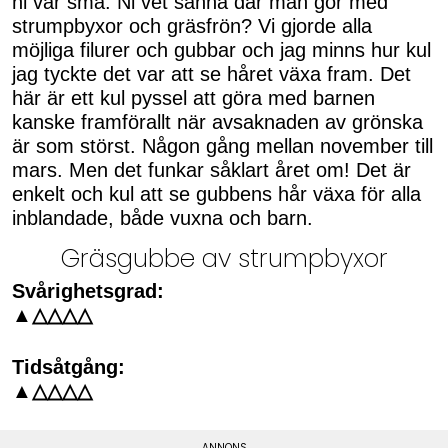
ni var små. Ni vet sånna där man gör med
strumpbyxor och gräsfrön? Vi gjorde alla
möjliga filurer och gubbar och jag minns hur kul
jag tyckte det var att se håret växa fram. Det
här är ett kul pyssel att göra med barnen
kanske framförallt när avsaknaden av grönska
är som störst. Någon gång mellan november till
mars. Men det funkar såklart året om! Det är
enkelt och kul att se gubbens hår växa för alla
inblandade, både vuxna och barn.
Gräsgubbe av strumpbyxor
Svårighetsgrad:
▲△△△△
Tidsåtgång:
▲△△△△