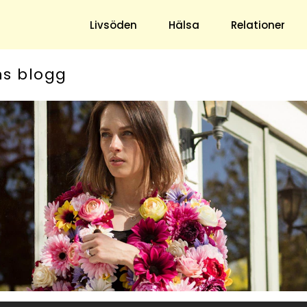
Livsöden
Hälsa
Relationer
ns blogg
Hem & Trädgård
Underhållning
Trädgård
Nöje
Hushåll
TV
Ekonomi
Horoskop
Mat & Dryck
Quiz
Loppis & Antikt
DIY - Gör Det Själv