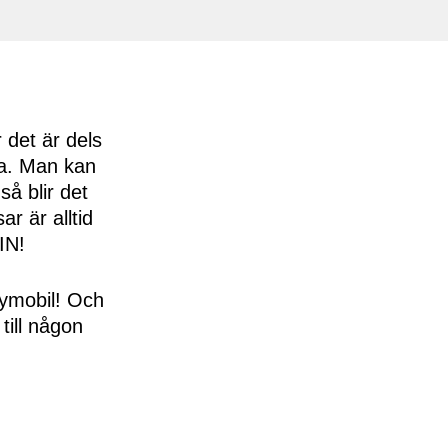
 det är dels
öra. Man kan
så blir det
ar är alltid
IN!
bymobil! Och
till någon