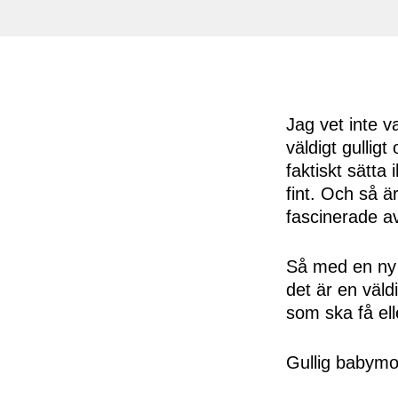
Jag vet inte 
väldigt gullig
faktiskt sätta
fint. Och så ä
fascinerade a
Så med en ny 
det är en väld
som ska få ell
Gullig babymo