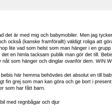
vad det är med mig och babymobiler. Men jag tycker
t och också (kanske framförallt) väldigt roliga att g
 ihop lite vad som helst som man hänger i en grupp 
r det en himla tacksam publik man gör det till. Bebis
v nåt som hänger och dinglar ovanför dem. WIN W
bebis här hemma behövdes det absolut en till ba
igt fin grej som man kan göra och ge bort i present 
er som har fått barn.
bil med regnbågar och djur