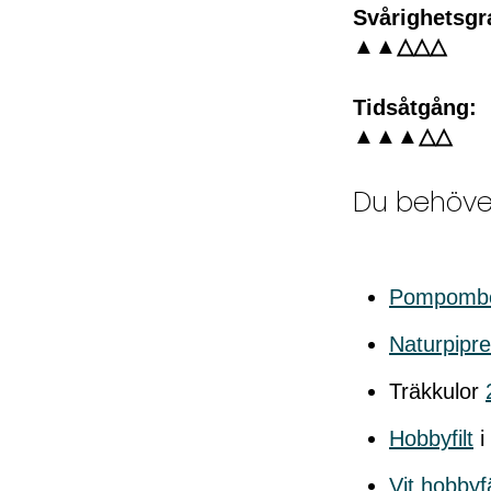
Svårighetsgr
▲▲△△△
Tidsåtgång:
▲▲▲△△
Du behöve
Pompombo
Naturpipr
Träkkulor
Hobbyfilt
i
Vit hobbyf