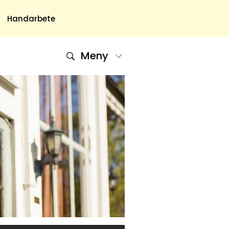
Handarbete
Meny
Om Oss
Om Oss & Kontakt
Tidningar Hos Allas.se
Nyhetsbrev
Om Cookies
Integritetspolicy
Skapa Konto
Hantera Preferenser