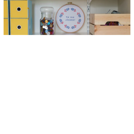
Mitt broderi från
The Folklore Company
med
mitt påhittade citat
ta mig jösses
fick stå i hyllan
för det är lite "ta mig jösses" över att det här
hörnet äntligen kom i ordning. En dags jobb så
var flera månaders huvudvärk och ångest
borta. Så himla värt!
Och Philip, ja han blev minst sagt överraskad!