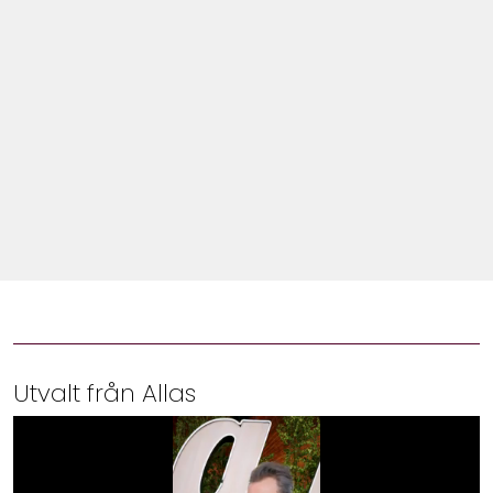
Shop
Hem & Trädgård
Underhållning
Om Oss
Utvalt från Allas