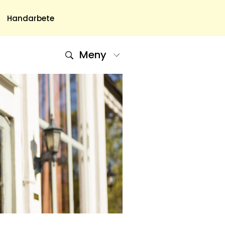
Handarbete
Meny
Om Oss
Om Oss & Kontakt
Tidningar Hos Allas.se
Nyhetsbrev
Om Cookies
Integritetspolicy
Skapa Konto
Hantera Preferenser