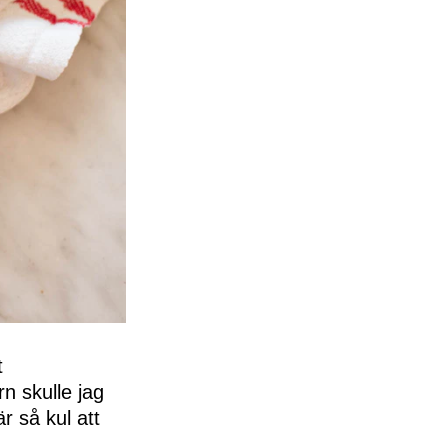
t
n skulle jag
r så kul att