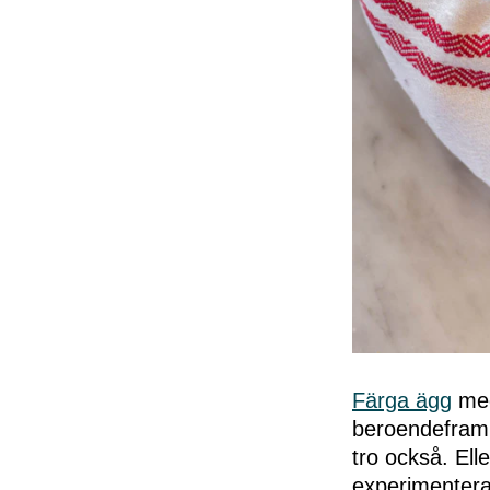
Färga ägg
med
beroendeframka
tro också. Ell
experimentera