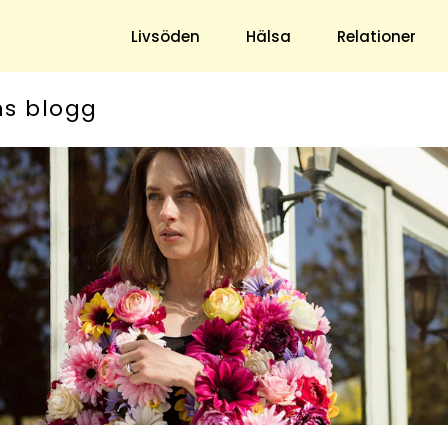
Livsöden
Hälsa
Relationer
ns blogg
Hem & Trädgård
Underhållning
Trädgård
Nöje
Hushåll
TV
Ekonomi
Horoskop
Mat & Dryck
Quiz
Loppis & Antikt
DIY - Gör Det Själv