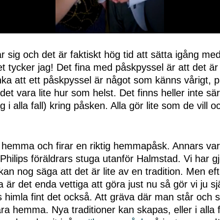
sig och det är faktiskt hög tid att sätta igång me
 tycker jag! Det fina med påskpyssel är att det är 
ka att ett påskpyssel är något som känns vårigt, pa
det vara lite hur som helst. Det finns heller inte sä
 i alla fall) kring påsken. Alla gör lite som de vill och
vi hemma och firar en riktig hemmapåsk. Annars var
l Philips föräldrars stuga utanför Halmstad. Vi har gj
kan nog säga att det är lite av en tradition. Men ef
r det enda vettiga att göra just nu så gör vi ju sjä
 himla fint det också. Att gräva där man står och 
ara hemma. Nya traditioner kan skapas, eller i alla 