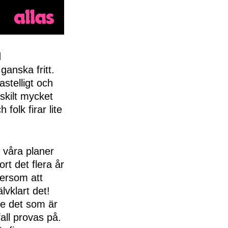
d
ganska fritt.
stelligt och
rskilt mycket
 folk firar lite
 våra planer
ort det flera år
tersom att
lvklart det!
se det som är
fall provas på.