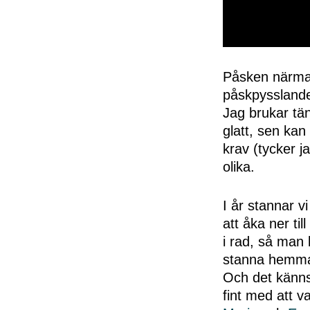
0
seconds
of
Påsken närmar 
50
påskpysslandet
seconds
Volume
0%
Jag brukar tän
glatt, sen kan 
krav (tycker jag
olika.
I år stannar 
att åka ner til
i rad, så man 
stanna hemma ä
Och det känns
fint med att v