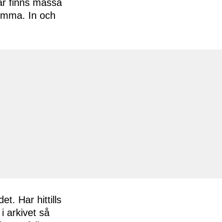
är finns massa
hemma. In och
t. Har hittills
i arkivet så