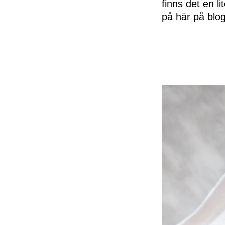
finns det en l
på här på blo