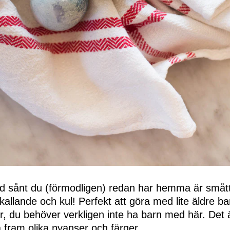
 sånt du (förmodligen) redan har hemma är småt
llande och kul! Perfekt att göra med lite äldre bar
er, du behöver verkligen inte ha barn med här. Det ä
 fram olika nyanser och färger.