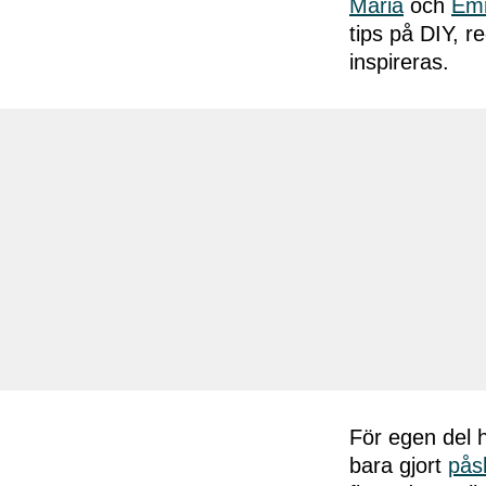
Maria
och
Em
tips på DIY, 
inspireras.
För egen del h
bara gjort
påsk