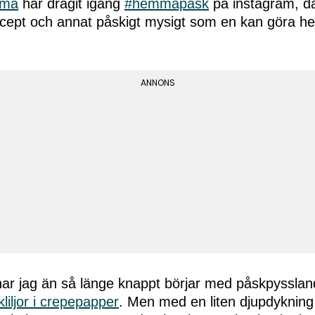
ma
har dragit igång
#hemmapåsk
på instagram, d
recept och annat påskigt mysigt som en kan göra 
ar jag än så länge knappt börjar med påskpysslande
liljor i crepepapper
. Men med en liten djupdykning 