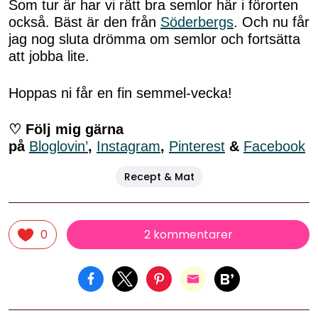
Som tur är har vi rätt bra semlor här i förorten
också. Bäst är den från
Söderbergs
. Och nu får
jag nog sluta drömma om semlor och fortsätta
att jobba lite.
Hoppas ni får en fin semmel-vecka!
♡ Följ mig gärna
på
Bloglovin’
,
Instagram
,
Pinterest
&
Facebook
Recept & Mat
2 kommentarer
0