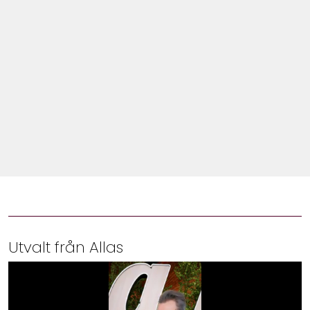
Shop
Hem & Trädgård
Underhållning
Om Oss
Utvalt från Allas