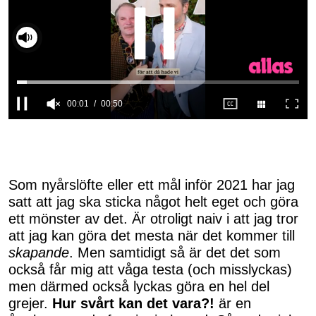
00:02
00:50
0
seconds
of
50
seconds
Som nyårslöfte eller ett mål inför 2021 har jag
satt att jag ska sticka något helt eget och göra
ett mönster av det. Är otroligt naiv i att jag tror
att jag kan göra det mesta när det kommer till
skapande
. Men samtidigt så är det det som
också får mig att våga testa (och misslyckas)
men därmed också lyckas göra en hel del
grejer.
Hur svårt kan det vara?!
är en