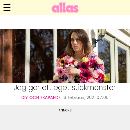
Anna María Larssons blogg
Meny
Livsöden
Hälsa
Hem
Arkiv
Relationer
Om Anna María
Kontakt
Kategorier
Handarbete
Jag gör ett eget stickmönster
Video
DIY OCH SKAPANDE
16 februari, 2021 07:00
Bloggar