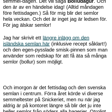
semmel-dagen. Det vill säga
Bolludagur
. Och
den är av en händelse idag! (Alltid måndagen
före fettisdagen.) Så för mig blir det semlor
hela veckan. Och det är inget jag är ledsen för.
För jag älskar semlor!
Jag har skrivit ett
längre inlägg om den
isländska semlan här
(inklusive recept såklart!)
och den egen-pysslade smisk-pinnen som man
använder som redskap för att få äta så många
semlor (bollur) som möjligt.
Och imorgon är det fettisdag och den svenska
semlan i centrum. Förra året körde vi diverse
semmeltester på Snickeriet, men nu när jag
aldrig är på kontoret längre så blir det ju inte
heller semlor från söders alla bagerier. Otroligt