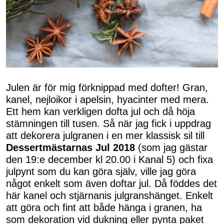
Julen är för mig förknippad med dofter! Gran,
kanel, nejloikor i apelsin, hyacinter med mera.
Ett hem kan verkligen dofta jul och då höja
stämningen till tusen. Så när jag fick i uppdrag
att dekorera julgranen i en mer klassisk sil till
Dessertmästarnas Jul 2018
(som jag gästar
den 19:e december kl 20.00 i Kanal 5) och fixa
julpynt som du kan göra själv, ville jag göra
något enkelt som även doftar jul. Då föddes det
här kanel och stjärnanis julgranshänget. Enkelt
att göra och fint att både hänga i granen, ha
som dekoration vid dukning eller pynta paket