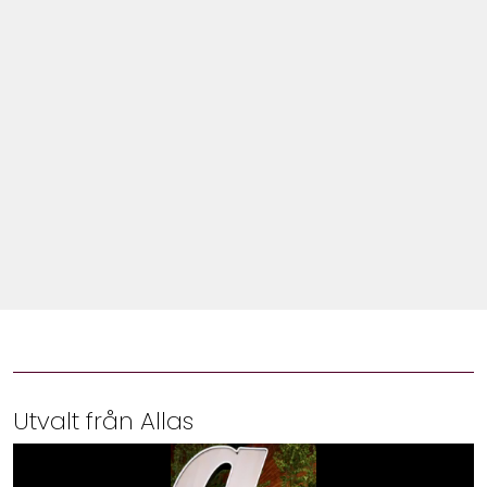
Shop
Hem & Trädgård
Underhållning
Om Oss
Utvalt från Allas