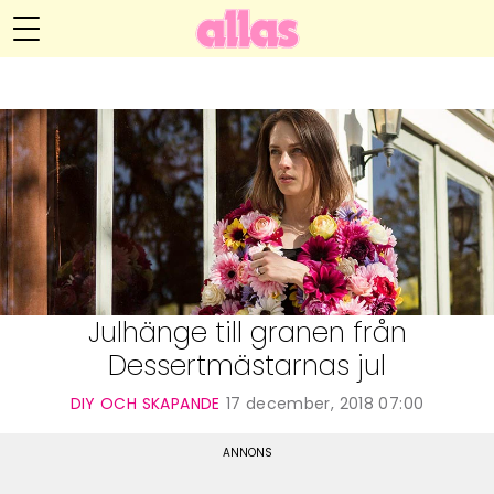
Anna María Larssons blogg
Meny
Livsöden
Hälsa
Hem
Arkiv
Relationer
Om Anna María
Kontakt
Kategorier
Handarbete
Julhänge till granen från
Dessertmästarnas jul
Video
DIY OCH SKAPANDE
17 december, 2018 07:00
Bloggar