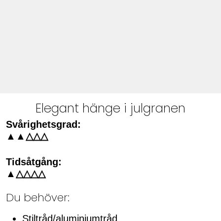
Elegant hänge i julgranen
Svårighetsgrad:
▲▲△△△
Tidsåtgång:
▲△△△△
Du behöver:
Stiltråd/aluminiumtråd