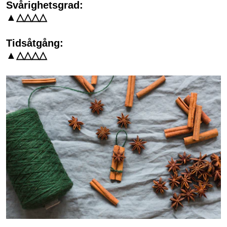
Svårighetsgrad:
▲△△△△
Tidsåtgång:
▲△△△△