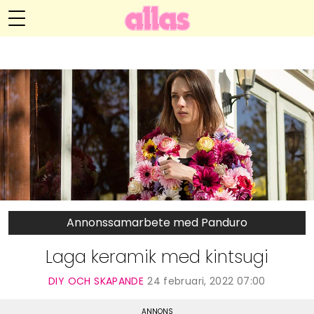
Anna María Larssons blogg
Meny
Livsöden
Hälsa
Hem
Arkiv
Relationer
Om Anna María
Kontakt
Kategorier
Handarbete
Annonssamarbete med Panduro
Video
Laga keramik med kintsugi
Bloggar
DIY OCH SKAPANDE
24 februari, 2022 07:00