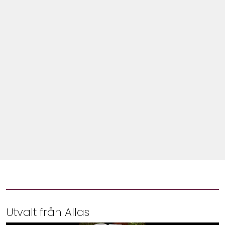
Shop
Hem & Trädgård
Underhållning
Om Oss
Utvalt från Allas