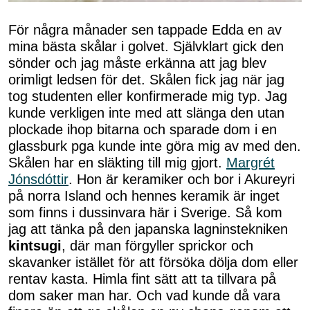
För några månader sen tappade Edda en av
mina bästa skålar i golvet. Självklart gick den
sönder och jag måste erkänna att jag blev
orimligt ledsen för det. Skålen fick jag när jag
tog studenten eller konfirmerade mig typ. Jag
kunde verkligen inte med att slänga den utan
plockade ihop bitarna och sparade dom i en
glassburk pga kunde inte göra mig av med den.
Skålen har en släkting till mig gjort.
Margrét
Jónsdóttir
. Hon är keramiker och bor i Akureyri
på norra Island och hennes keramik är inget
som finns i dussinvara här i Sverige. Så kom
jag att tänka på den japanska lagninstekniken
kintsugi
, där man förgyller sprickor och
skavanker istället för att försöka dölja dom eller
rentav kasta. Himla fint sätt att ta tillvara på
dom saker man har. Och vad kunde då vara