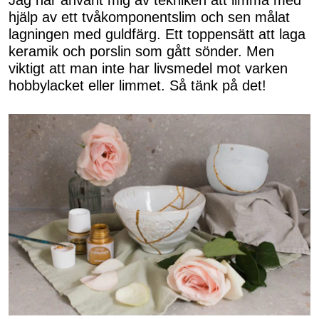
Jag har använt mig av tekniken att limma med
hjälp av ett tvåkomponentslim och sen målat
lagningen med guldfärg. Ett toppensätt att laga
keramik och porslin som gått sönder. Men
viktigt att man inte har livsmedel mot varken
hobbylacket eller limmet. Så tänk på det!