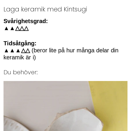
Laga keramik med Kintsugi
Svårighetsgrad:
▲▲△△△
Tidsåtgång:
▲▲▲△△
(beror lite på hur många delar din
keramik är i)
Du behöver: