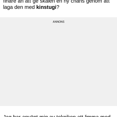
finare än att ge skålen en ny chans genom att
laga den med
kinstugi
?