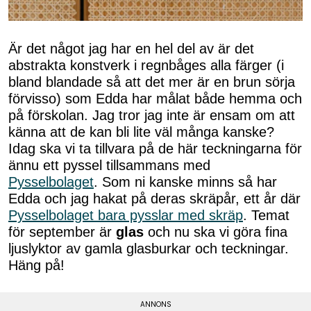
Är det något jag har en hel del av är det
abstrakta konstverk i regnbåges alla färger (i
bland blandade så att det mer är en brun sörja
förvisso) som Edda har målat både hemma och
på förskolan. Jag tror jag inte är ensam om att
känna att de kan bli lite väl många kanske?
Idag ska vi ta tillvara på de här teckningarna för
ännu ett pyssel tillsammans med
Pysselbolaget
. Som ni kanske minns så har
Edda och jag hakat på deras skräpår, ett år där
Pysselbolaget bara pysslar med skräp
. Temat
för september är
glas
och nu ska vi göra fina
ljuslyktor av gamla glasburkar och teckningar.
Häng på!