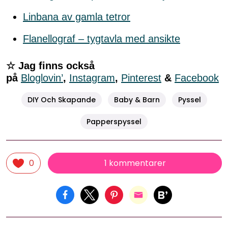
Linbana av gamla tetror
Flanellograf – tygtavla med ansikte
☆ Jag finns också
på
Bloglovin’
,
Instagram
,
Pinterest
&
Facebook
DIY Och Skapande
Baby & Barn
Pyssel
Papperspyssel
1 kommentarer
0