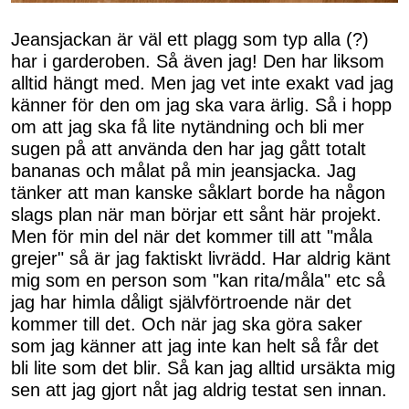
Jeansjackan är väl ett plagg som typ alla (?)
har i garderoben. Så även jag! Den har liksom
alltid hängt med. Men jag vet inte exakt vad jag
känner för den om jag ska vara ärlig. Så i hopp
om att jag ska få lite nytändning och bli mer
sugen på att använda den har jag gått totalt
bananas och målat på min jeansjacka. Jag
tänker att man kanske såklart borde ha någon
slags plan när man börjar ett sånt här projekt.
Men för min del när det kommer till att "måla
grejer" så är jag faktiskt livrädd. Har aldrig känt
mig som en person som "kan rita/måla" etc så
jag har himla dåligt självförtroende när det
kommer till det. Och när jag ska göra saker
som jag känner att jag inte kan helt så får det
bli lite som det blir. Så kan jag alltid ursäkta mig
sen att jag gjort nåt jag aldrig testat sen innan.