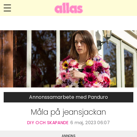
Anna María Larssons blogg
Meny
Livsöden
Hälsa
Hem
Arkiv
Relationer
Om Anna María
Kontakt
Kategorier
Handarbete
Annonssamarbete med Panduro
Video
Måla på jeansjackan
Bloggar
DIY OCH SKAPANDE
6 maj, 2023 06:07