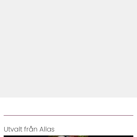
Shop
Hem & Trädgård
Underhållning
Om Oss
Utvalt från Allas