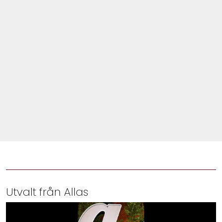
Shop
Hem & Trädgård
Underhållning
Om Oss
Utvalt från Allas