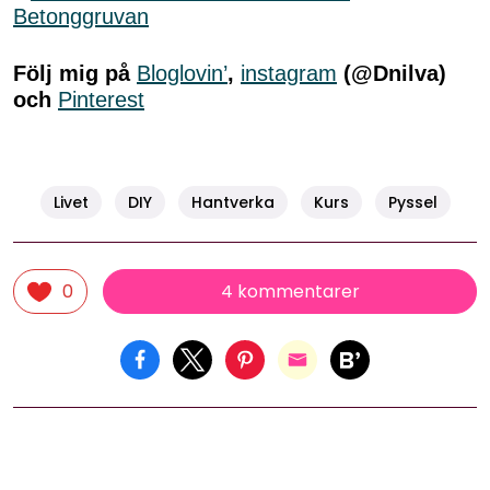
Följ mig på
Bloglovin’
,
instagram
(@Dnilva)
och
Pinterest
Livet
DIY
Hantverka
Kurs
Pyssel
4 kommentarer
0