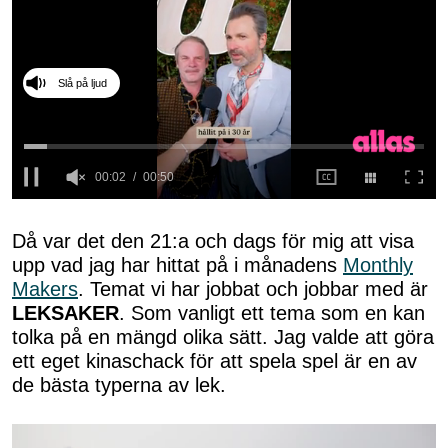
Slå på ljud
0
seconds
of
Då var det den 21:a och dags för mig att visa
50
upp vad jag har hittat på i månadens
Monthly
seconds
Makers
. Temat vi har jobbat och jobbar med är
LEKSAKER
. Som vanligt ett tema som en kan
tolka på en mängd olika sätt. Jag valde att göra
ett eget kinaschack för att spela spel är en av
de bästa typerna av lek.