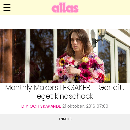
Anna María Larssons blogg
Meny
Livsöden
Hälsa
Hem
Arkiv
Relationer
Om Anna María
Kontakt
Kategorier
Handarbete
Monthly Makers LEKSAKER – Gör ditt
eget kinaschack
Video
DIY OCH SKAPANDE
21 oktober, 2016 07:00
Bloggar