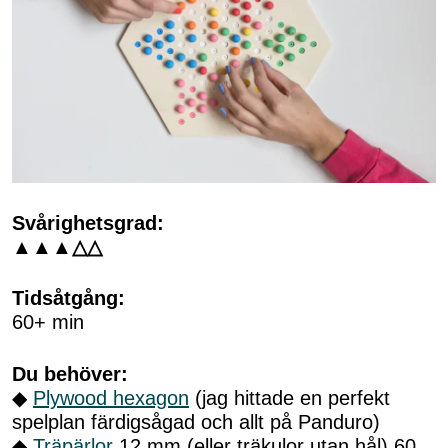
Svårighetsgrad:
▲▲
▲
△△
Tidsåtgång:
60+ min
Du behöver:
◆
Plywood hexagon
(jag hittade en perfekt
spelplan färdigsågad och allt på Panduro)
◆
Träpärlor
12 mm (eller träkulor utan hål) 60