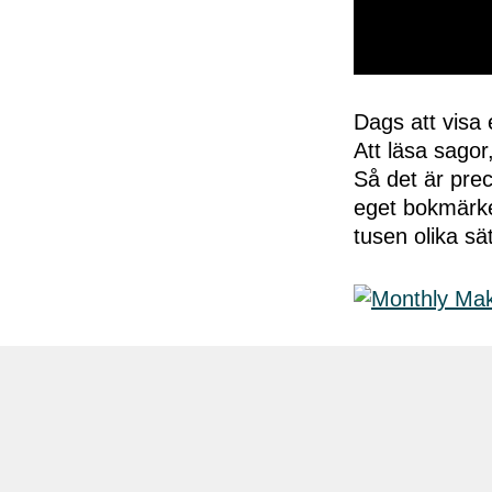
0
seconds
of
Dags att visa 
50
Att läsa sagor
seconds
Volume
0%
Så det är pre
eget bokmärke 
tusen olika sät