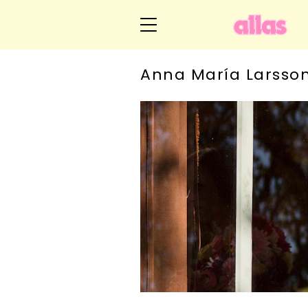
Anna María Larsso
Livsöden
Livsberättelser
Hem
Hälsa
Om Anna María
Relationer
Kategorier
Arkiv
Handarbete
Kontakt
Video