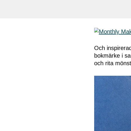
Och inspirera
bokmärke i sam
och rita möns