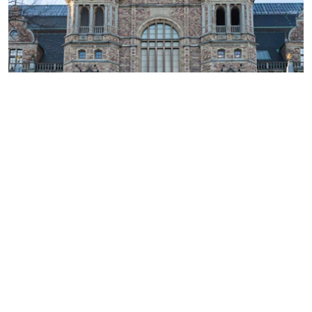
Studiebesök, att få se hur saker görs eller att få
en privat visning av spännande platser kan vara
en favoritsyssla hos mig. Det är så häftigt att få