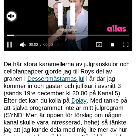
Slå på ljud
0
seconds
of
De här stora karamellerna av julgranskulor och
50
cellofanpapper gjorde jag till Roys del av
seconds
granen i
Dessertmästarnas jul
i år där jag
kommer in och gästar och julfixar i avsnitt 3
(sänds 19:e december kl 20.00 på Kanal 5).
Efter det kan du kolla på
Dplay
. Med tanke på
att själva programmet inte är mitt julprogram
(SYND! Men är öppen för förslag om någon
kanal skulle vara intresserad, hehe) så tänkte
jag att jag kunde dela med mig lite mer av hur