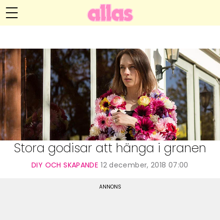
Anna María Larssons blogg
Meny
Livsöden
Hälsa
Hem
Arkiv
Relationer
Om Anna María
Kontakt
Kategorier
Handarbete
Stora godisar att hänga i granen
Video
DIY OCH SKAPANDE
12 december, 2018 07:00
Bloggar