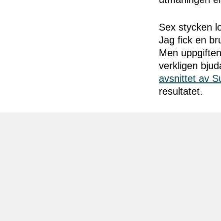
Sex stycken lo
Jag fick en br
Men uppgiften 
verkligen bju
avsnittet av 
resultatet.