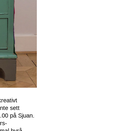
kreativt
nte sett
1.00 på Sjuan.
rs-
mal byrå.