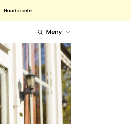
Handarbete
Meny
Om Oss
Om Oss & Kontakt
Tidningar Hos Allas.se
Nyhetsbrev
Om Cookies
Integritetspolicy
Skapa Konto
Hantera Preferenser