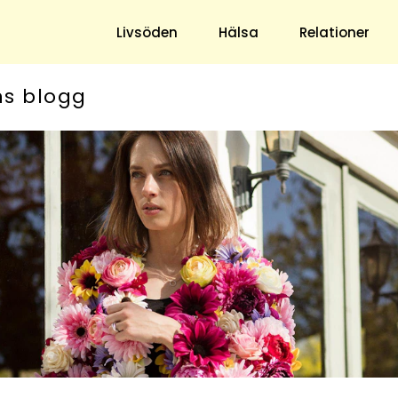
Livsöden
Hälsa
Relationer
ns blogg
Hem & Trädgård
Underhållning
Trädgård
Nöje
Hushåll
TV
Ekonomi
Horoskop
Mat & Dryck
Quiz
Loppis & Antikt
DIY - Gör Det Själv