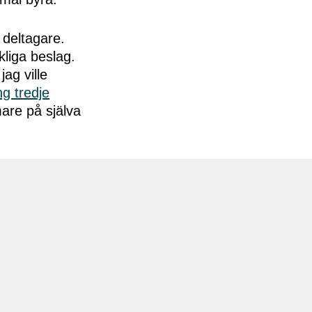
 deltagare.
kliga beslag.
ag ville
ng tredje
mare på själva