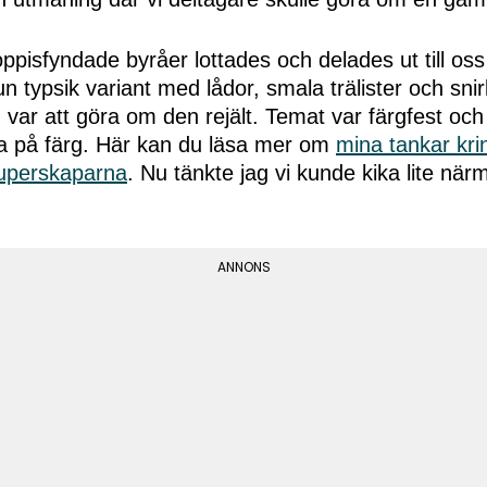
ppisfyndade byråer lottades och delades ut till oss
un typsik variant med lådor, smala trälister och snir
var att göra om den rejält. Temat var färgfest och j
da på färg. Här kan du läsa mer om
mina tankar kri
Superskaparna
. Nu tänkte jag vi kunde kika lite när