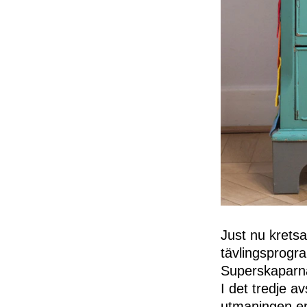
Just nu krets
tävlingsprogra
Superskaparn
I det tredje a
utmaningen en