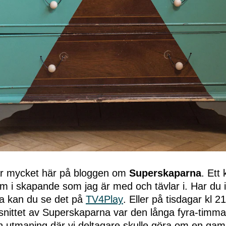
ar mycket här på bloggen om
Superskaparna
. Ett 
m i skapande som jag är med och tävlar i. Har du i
a kan du se det på
TV4Play
. Eller på tisdagar kl 2
vsnittet av Superskaparna var den långa fyra-timma
 utmaning där vi deltagare skulle göra om en gam