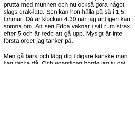
prutta med munnen och nu också göra något
slags drak-läte. Sen kan hon hålla på så i 1,5
timmar. Då är klockan 4.30 när jag äntligen kan
somna om. Att sen Edda vaknar i sitt rum strax
efter 5 och är redo att gå upp. Mysigt är inte
första ordet jag tänker på.
Men gå bara och lägg dig tidigare kanske man
kan tänka då. Och egentligen borde jag ju det.
Men där runt åtta när båda barnen sover och
jag / vi kanske kan få en timme eller två lugn
och ro vill jag ju liksom inte bli av med. Så jag
greppar efter dom halmstrån jag kan.