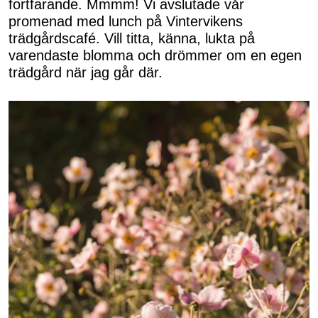
fortfarande. Mmmm! Vi avslutade vår
promenad med lunch på Vintervikens
trädgårdscafé. Vill titta, känna, lukta på
varendaste blomma och drömmer om en egen
trädgård när jag går där.