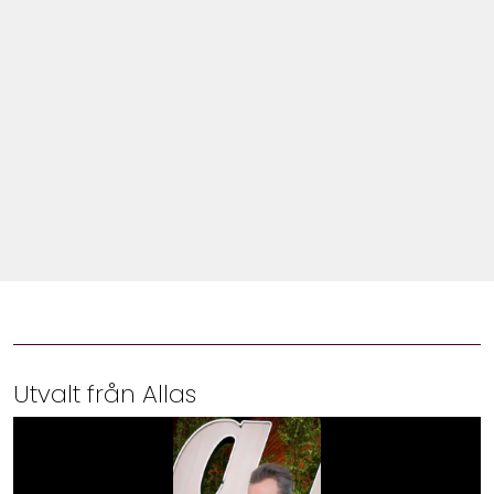
Shop
Hem & Trädgård
Underhållning
Om Oss
Utvalt från Allas