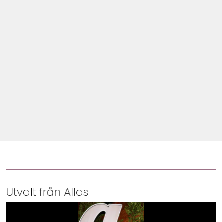
Shop
Hem & Trädgård
Underhållning
Om Oss
Utvalt från Allas