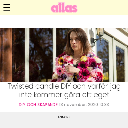
Anna María Larssons blogg
Meny
Livsöden
Hälsa
Hem
Arkiv
Relationer
Om Anna María
Kontakt
Kategorier
Handarbete
Twisted candle DIY och varför jag
inte kommer göra ett eget
Video
DIY OCH SKAPANDE
13 november, 2020 10:33
Bloggar