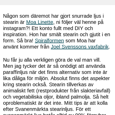
Någon som däremot har gjort snurrade ljus i
stearin är
Moa Linette
, ni följer väl henne på
instagram?! Ett konto fullt med DIY och
inspiration. Hon har smält stearin och gjutit i en
form. Så bra!
Spiralformen
som Moa har
använt kommer från
Joel Svenssons vaxfabrik
.
Nu får ju alla verkligen göra de val man vill.
Men jag tycker det är så onödigt att använda
paraffinljus när det finns alternativ som inte är
lika dåliga för miljön. Absolut finns det aspekter
kring stearin också. Stearin tillverkas av
animaliskt fett (restprodukter från slakteriavfall)
och vegetabiliska oljor, ibland palmolja. Så helt
oproblematiskt är det inte. Mitt tips är att kolla
efter Svanenmärkta stearinljus. För ett