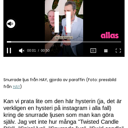
00:02
00:50
0
seconds
of
50
seconds
Snurrade ljus från HAY, gjorda av paraffin (Foto: pressbild
från
HAY
)
Kan vi prata lite om den här hysterin (ja, det är
verkligen en hysteri på instagram i alla fall)
kring de snurrade ljusen som man kan göra
själv. Jag vet inte hur många "Twisted Candle