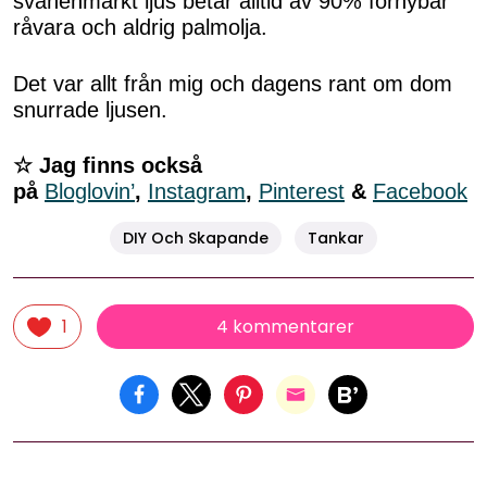
svanenmärkt ljus betår alltid av 90% förnybar
råvara och aldrig palmolja.
Det var allt från mig och dagens rant om dom
snurrade ljusen.
☆ Jag finns också
på
Bloglovin’
,
Instagram
,
Pinterest
&
Facebook
DIY Och Skapande
Tankar
4 kommentarer
1