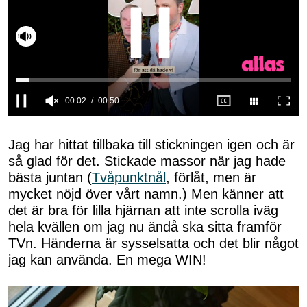
Slå på ljud
0
seconds
of
Jag har hittat tillbaka till stickningen igen och är
50
så glad för det. Stickade massor när jag hade
seconds
bästa juntan (
Tvåpunktnål
, förlåt, men är
mycket nöjd över vårt namn.) Men känner att
det är bra för lilla hjärnan att inte scrolla iväg
hela kvällen om jag nu ändå ska sitta framför
TVn. Händerna är sysselsatta och det blir något
jag kan använda. En mega WIN!