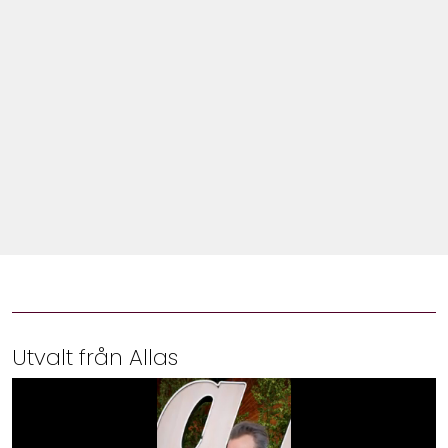
Shop
Hem & Trädgård
Underhållning
Om Oss
Utvalt från Allas