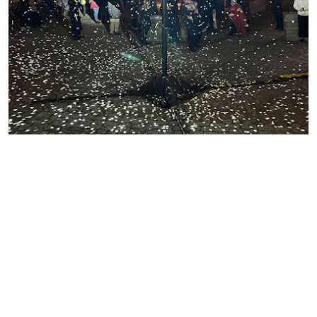
Ett megastort disco-hjärta. Så fint och
stämningsfullt, men känslan av att marken
snurrade var total. Tydligen ska man kunna få
några lurar och lyssna på musik här också,
men eftersom allt snurrade blev det ett kort