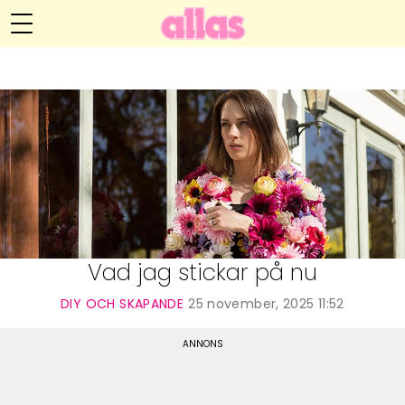
Anna María Larssons blogg
Meny
Livsöden
Hälsa
Hem
Arkiv
Relationer
Om Anna María
Kontakt
Kategorier
Handarbete
Vad jag stickar på nu
Video
DIY OCH SKAPANDE
25 november, 2025 11:52
Bloggar