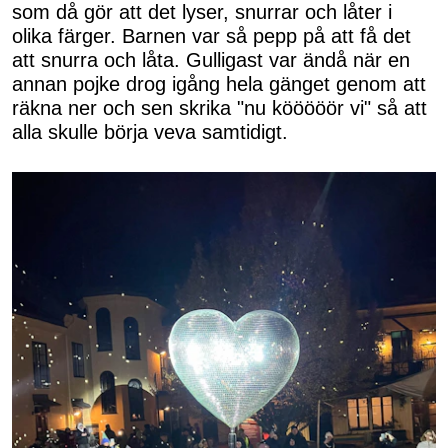
som då gör att det lyser, snurrar och låter i
olika färger. Barnen var så pepp på att få det
att snurra och låta. Gulligast var ändå när en
annan pojke drog igång hela gänget genom att
räkna ner och sen skrika "nu kööööör vi" så att
alla skulle börja veva samtidigt.