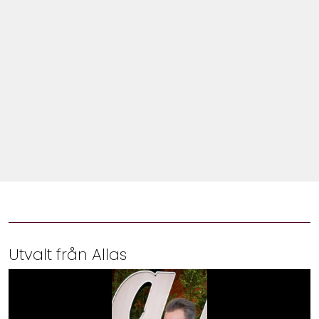
Shop
Hem & Trädgård
Underhållning
Om Oss
Utvalt från Allas