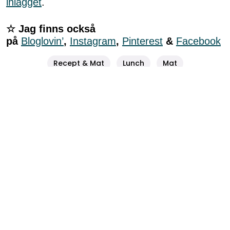
inlägget
.
☆ Jag finns också
på
Bloglovin’
,
Instagram
,
Pinterest
&
Facebook
Recept & Mat
Lunch
Mat
2 kommentarer
0
99 hacks: från massproducerat till
genuin inredning
LIVET
3 juli, 2019 07:00