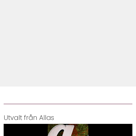
Shop
Hem & Trädgård
Underhållning
Om Oss
Utvalt från Allas