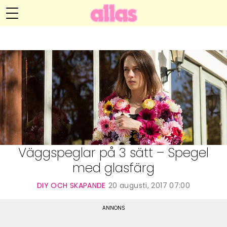
Anna María Larssons blogg
Meny
Livsöden
Hälsa
Hem
Arkiv
Relationer
Om Anna María
Kontakt
Kategorier
Handarbete
Väggspeglar på 3 sätt – Spegel
med glasfärg
Video
DIY OCH SKAPANDE
20 augusti, 2017 07:00
Bloggar