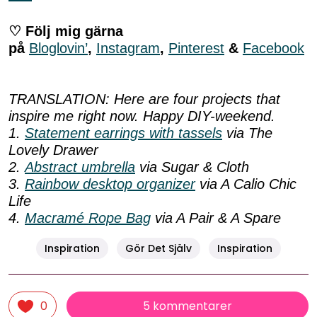
♡ Följ mig gärna
på
Bloglovin’
,
Instagram
,
Pinterest
&
Facebook
TRANSLATION: Here are four projects that
inspire me right now. Happy DIY-weekend.
1.
Statement earrings with tassels
via The
Lovely Drawer
2.
Abstract umbrella
via Sugar & Cloth
3.
Rainbow desktop organizer
via A Calio Chic
Life
4.
Macramé Rope Bag
via A Pair & A Spare
Inspiration
Gör Det Själv
Inspiration
5 kommentarer
0