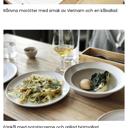
Rårivna morötter med smak av Vietnam och en kålsallad
Fänkål med potatiscreme och grillad hjärtsallad