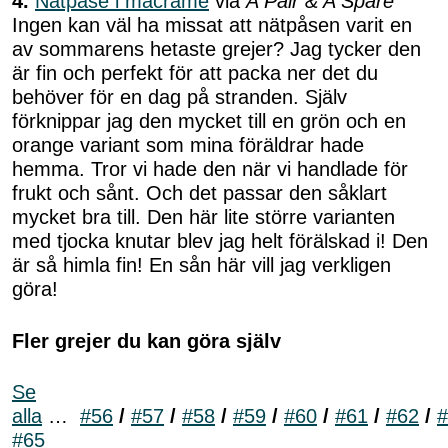
4.
Nätpåse i macramé
via
A Pair & A Spare
Ingen kan väl ha missat att nätpåsen varit en
av sommarens hetaste grejer? Jag tycker den
är fin och perfekt för att packa ner det du
behöver för en dag på stranden. Själv
förknippar jag den mycket till en grön och en
orange variant som mina föräldrar hade
hemma. Tror vi hade den när vi handlade för
frukt och sånt. Och det passar den såklart
mycket bra till. Den här lite större varianten
med tjocka knutar blev jag helt förälskad i! Den
är så himla fin! En sån här vill jag verkligen
göra!
Fler grejer du kan göra själv
Se
alla
…
#56
/
#57
/
#58
/
#59
/
#60
/
#61
/
#62
/
#
#65