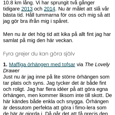
10.8 km lång. Vi har sprungit två gånger
tidigare
2013
och
2014
. Nu är målet att slå vår
bästa tid. Håll tummarna för oss och mig så att
jag gör bra ifrån mig i spåret.
Men nu är det hög tid att kika på allt fint jag har
samlat på mig den här veckan.
Fyra grejer du kan göra själv
1.
Maffiga örhängen med tofsar
via
The Lovely
Drawer
Just nu är jag inne på lite större örhängen som
tar plats och syns. Jag tycker det är både fint
och roligt. Jag har flera idéer på att göra egna
örhängen, men kommer liksom inte till skott. De
här kändes både enkla och snygga. Örhängen
är dessutom perfekta att göra i fimo-lera som
de här är gjorda i. Då går det att få precis den