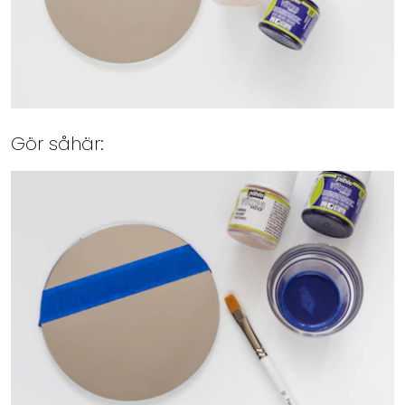
Gör såhär: