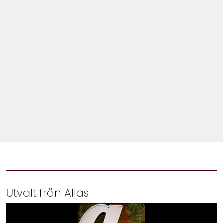
Shop
Hem & Trädgård
Underhållning
Om Oss
Utvalt från Allas