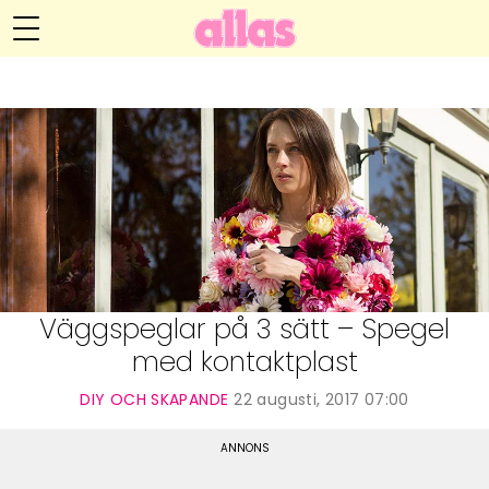
Anna María Larssons blogg
Meny
Livsöden
Hälsa
Hem
Arkiv
Relationer
Om Anna María
Kontakt
Kategorier
Handarbete
Väggspeglar på 3 sätt – Spegel
med kontaktplast
Video
DIY OCH SKAPANDE
22 augusti, 2017 07:00
Bloggar