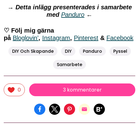
→
Detta inlägg presenterades i samarbete
med
Panduro
←
♡ Följ mig gärna
på
Bloglovin’
,
Instagram
,
Pinterest
&
Facebook
DIY Och Skapande
DIY
Panduro
Pyssel
Samarbete
3 kommentarer
0