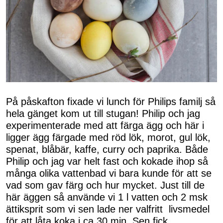
På påskafton fixade vi lunch för Philips familj så
hela gänget kom ut till stugan! Philip och jag
experimenterade med att färga ägg och här i
ligger ägg färgade med röd lök, morot, gul lök,
spenat, blåbär, kaffe, curry och paprika. Både
Philip och jag var helt fast och kokade ihop så
många olika vattenbad vi bara kunde för att se
vad som gav färg och hur mycket. Just till de
här äggen så använde vi 1 l vatten och 2 msk
ättiksprit som vi sen lade ner valfritt livsmedel
för att låta koka i ca 30 min. Sen fick