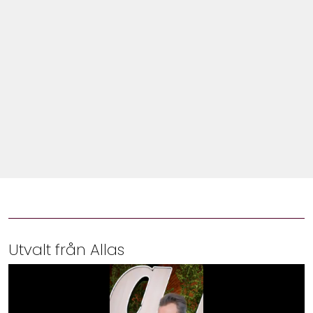
Shop
Hem & Trädgård
Underhållning
Om Oss
Utvalt från Allas