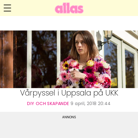
Anna María Larssons blogg
Meny
Livsöden
Hälsa
Hem
Arkiv
Relationer
Om Anna María
Kontakt
Kategorier
Handarbete
Vårpyssel i Uppsala på UKK
Video
DIY OCH SKAPANDE
9 april, 2018 20:44
Bloggar