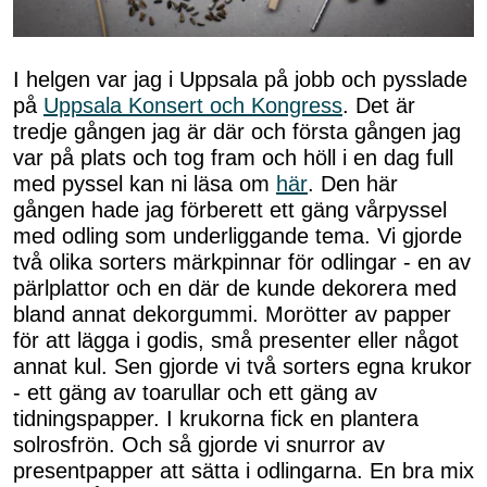
I helgen var jag i Uppsala på jobb och pysslade
på
Uppsala Konsert och Kongress
. Det är
tredje gången jag är där och första gången jag
var på plats och tog fram och höll i en dag full
med pyssel kan ni läsa om
här
. Den här
gången hade jag förberett ett gäng vårpyssel
med odling som underliggande tema. Vi gjorde
två olika sorters märkpinnar för odlingar - en av
pärlplattor och en där de kunde dekorera med
bland annat dekorgummi. Morötter av papper
för att lägga i godis, små presenter eller något
annat kul. Sen gjorde vi två sorters egna krukor
- ett gäng av toarullar och ett gäng av
tidningspapper. I krukorna fick en plantera
solrosfrön. Och så gjorde vi snurror av
presentpapper att sätta i odlingarna. En bra mix