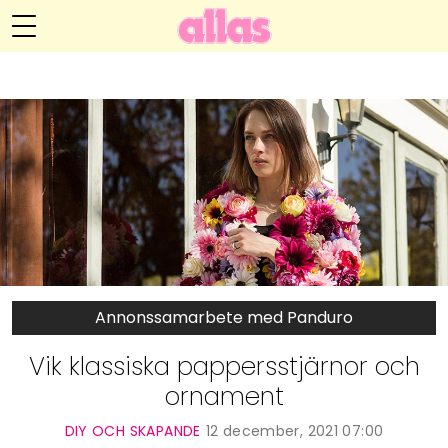
Anna María Larssons blogg
Meny
Livsöden
Hälsa
Hem
Arkiv
Relationer
Om Anna María
Kontakt
Kategorier
Handarbete
Annonssamarbete med Panduro
Video
Vik klassiska pappersstjärnor och
ornament
Bloggar
DIY OCH SKAPANDE
12 december, 2021 07:00