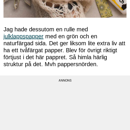
Jag hade dessutom en rulle med
julklappspapper
med en grön och en
naturfärgad sida. Det ger liksom lite extra liv att
ha ett tvåfärgat papper. Blev för övrigt riktigt
förtjust i det här pappret. Så himla härlig
struktur på det. Mvh pappersnörden.