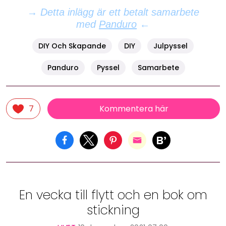
→
Detta inlägg är ett betalt samarbete
med
Panduro
←
DIY Och Skapande
DIY
Julpyssel
Panduro
Pyssel
Samarbete
Kommentera här
7
En vecka till flytt och en bok om
stickning