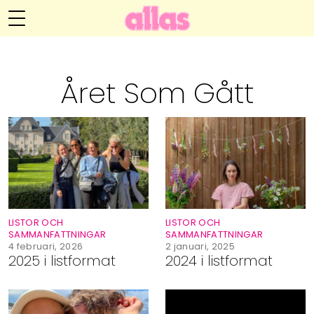
Anna María Larssons blogg
Meny
Livsöden
Året Som Gått
Hälsa
Hem
Arkiv
Relationer
Om Anna María
Kontakt
Kategorier
Handarbete
LISTOR OCH
LISTOR OCH
Video
SAMMANFATTNINGAR
SAMMANFATTNINGAR
4 februari, 2026
2 januari, 2025
2025 i listformat
2024 i listformat
Bloggar