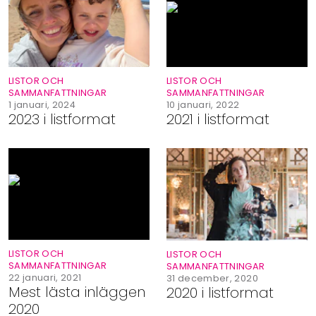
Shop
Hem & Trädgård
LISTOR OCH
LISTOR OCH
Underhållning
SAMMANFATTNINGAR
SAMMANFATTNINGAR
10 januari, 2022
1 januari, 2024
2021 i listformat
2023 i listformat
Om Oss
LISTOR OCH
LISTOR OCH
SAMMANFATTNINGAR
SAMMANFATTNINGAR
22 januari, 2021
31 december, 2020
Mest lästa inläggen
2020 i listformat
2020