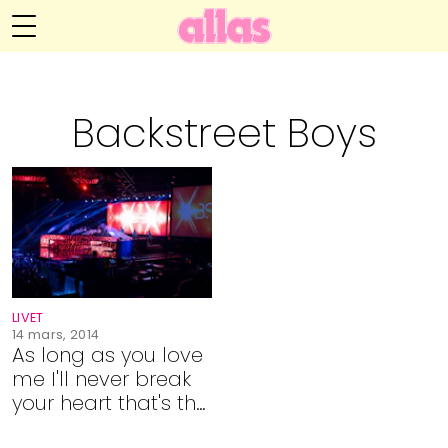
Anna María Larssons blogg
Meny
Livsöden
Backstreet Boys
Hälsa
Hem
Arkiv
Relationer
Om Anna María
Kontakt
Kategorier
Handarbete
LIVET
Video
14 mars, 2014
As long as you love
me I'll never break
Bloggar
your heart that's the
way I like it we've