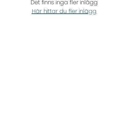
got it goin' on
Det finns inga fler inlägg
Shop
Här hittar du fler inlägg
Hem & Trädgård
Underhållning
Om Oss