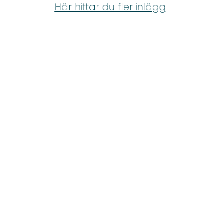
Shop
Här hittar du fler inlägg
Hem & Trädgård
Underhållning
Om Oss