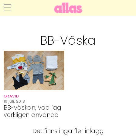
Anna María Larssons blogg
Meny
Livsöden
BB-Väska
Hälsa
Hem
Arkiv
Relationer
Om Anna María
Kontakt
Kategorier
Handarbete
GRAVID
Video
16 juli, 2018
BB-väskan, vad jag
verkligen använde
Bloggar
Det finns inga fler inlägg