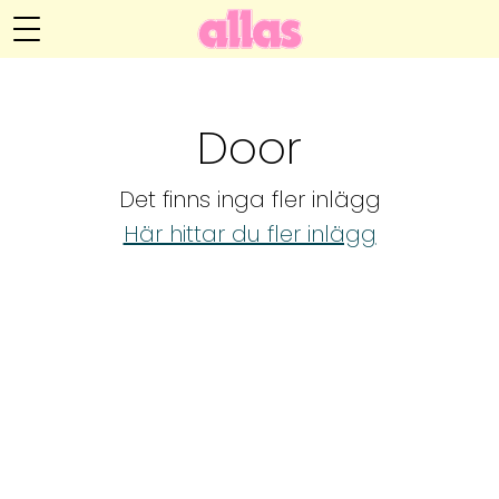
Anna María Larssons blogg
Meny
Livsöden
Door
Hälsa
Det finns inga fler inlägg
Hem
Arkiv
Här hittar du fler inlägg
Relationer
Om Anna María
Kontakt
Kategorier
Handarbete
Video
Bloggar