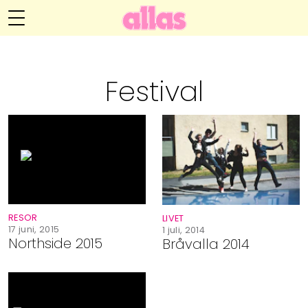
Anna María Larssons blogg
Meny
Livsöden
Festival
Hälsa
Hem
Arkiv
Relationer
Om Anna María
Kontakt
Kategorier
Handarbete
RESOR
LIVET
Video
17 juni, 2015
1 juli, 2014
Northside 2015
Bråvalla 2014
Bloggar