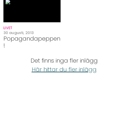
Shop
Hem & Trädgård
LIVET
30 augusti, 2013
Underhållning
Popagandapeppen
!
Om Oss
Det finns inga fler inlägg
Här hittar du fler inlägg