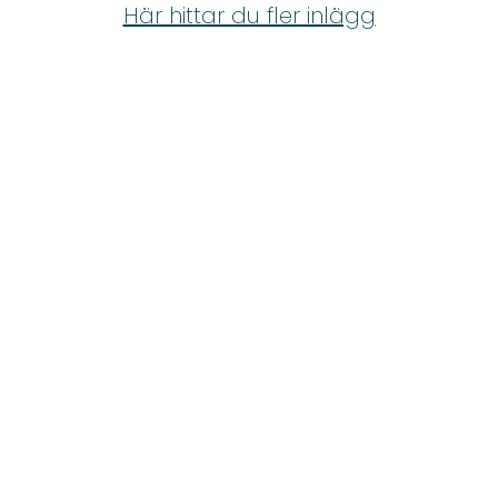
Shop
Här hittar du fler inlägg
Hem & Trädgård
Underhållning
Om Oss