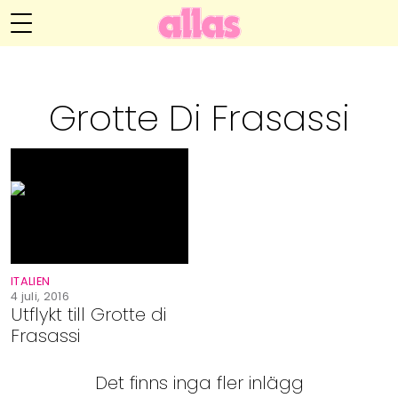
Anna María Larssons blogg
Meny
Livsöden
Grotte Di Frasassi
Hälsa
Hem
Arkiv
Relationer
Om Anna María
Kontakt
Kategorier
Handarbete
ITALIEN
Video
4 juli, 2016
Utflykt till Grotte di
Frasassi
Bloggar
Det finns inga fler inlägg