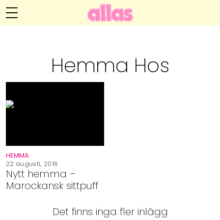
Anna María Larssons blogg
Meny
Livsöden
Hemma Hos
Hälsa
Hem
Arkiv
Relationer
Om Anna María
Kontakt
Kategorier
Handarbete
HEMMA
Video
22 augusti, 2016
Nytt hemma –
Marockansk sittpuff
Bloggar
Det finns inga fler inlägg