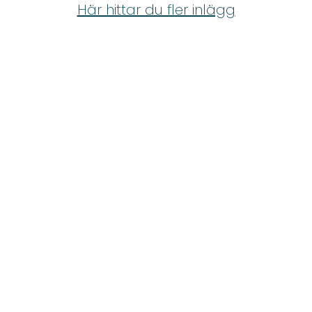
Shop
Här hittar du fler inlägg
Hem & Trädgård
Underhållning
Om Oss