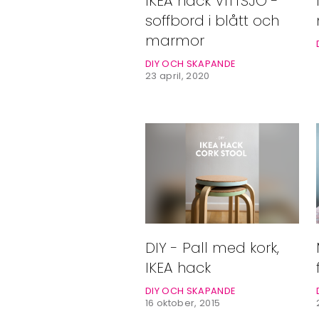
IKEA hack VITTSJÖ -
Bloggar
soffbord i blått och
Shop
marmor
DIY OCH SKAPANDE
23 april, 2020
DIY - Pall med kork,
IKEA hack
DIY OCH SKAPANDE
16 oktober, 2015