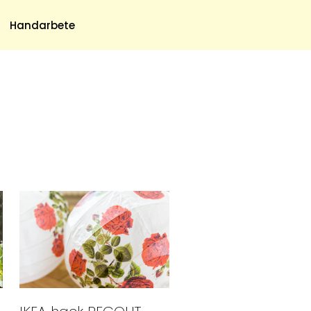
Meny
Handarbete
Om Oss
Om Oss & Kontakt
Tidningar Hos Allas.se
Nyhetsbrev
Om Cookies
Integritetspolicy
Skapa Konto
Hantera Preferenser