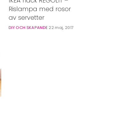
IKEA hack REGOLIT –
Alla Ämnen
Rislampa med rosor
Våra Skribenter
av servetter
8
DIY OCH SKAPANDE
22 maj, 2017