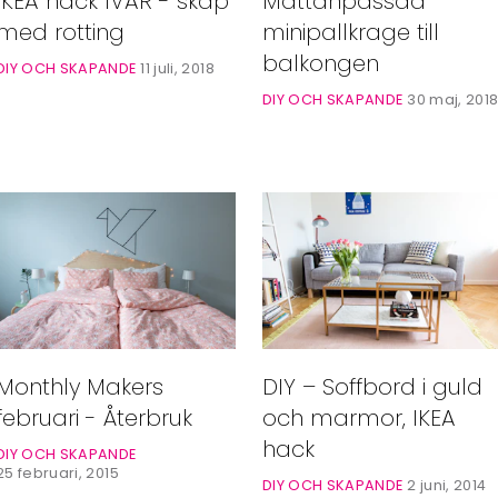
IKEA hack IVAR - skåp
Måttanpassad
med rotting
minipallkrage till
balkongen
DIY OCH SKAPANDE
11 juli, 2018
DIY OCH SKAPANDE
30 maj, 201
Monthly Makers
DIY – Soffbord i guld
februari - Återbruk
och marmor, IKEA
hack
DIY OCH SKAPANDE
25 februari, 2015
DIY OCH SKAPANDE
2 juni, 2014