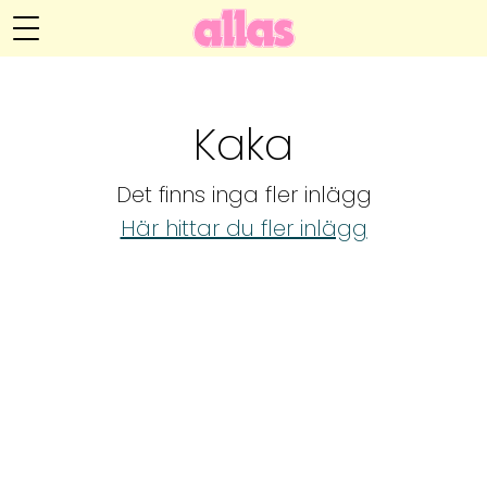
Anna María Larssons blogg
Meny
Livsöden
Kaka
Hälsa
Det finns inga fler inlägg
Hem
Arkiv
Här hittar du fler inlägg
Relationer
Om Anna María
Kontakt
Kategorier
Handarbete
Video
Bloggar