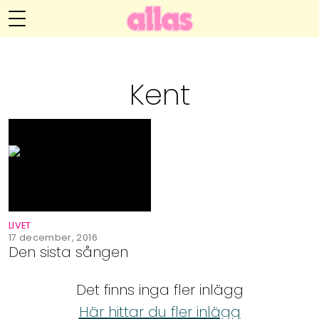
Anna María Larssons blogg
Meny
Livsöden
Kent
Hälsa
Hem
Arkiv
Relationer
Om Anna María
Kontakt
Kategorier
Handarbete
LIVET
Video
17 december, 2016
Den sista sången
Bloggar
Det finns inga fler inlägg
Här hittar du fler inlägg