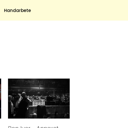
Meny
Handarbete
Om Oss
Om Oss & Kontakt
Tidningar Hos Allas.se
Nyhetsbrev
Om Cookies
Integritetspolicy
Skapa Konto
Hantera Preferenser