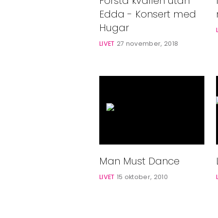
Första kvällen utan
Bloggar
Edda - Konsert med
Shop
Hugar
LIVET
27 november, 2018
Man Must Dance
LIVET
15 oktober, 2010