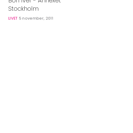
Bon Iver - Annexet
Alla Ämnen
Stockholm
Våra Skribenter
LIVET
5 november, 2011