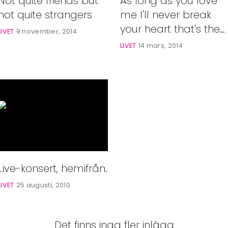
As long as you love
Not quite friends but
me I'll never break
not quite strangers
your heart that's the
LIVET
9 november, 2014
way I like it we've got
LIVET
14 mars, 2014
it goin' on
Live-konsert, hemifrån.
LIVET
25 augusti, 2010
Det finns inga fler inlägg