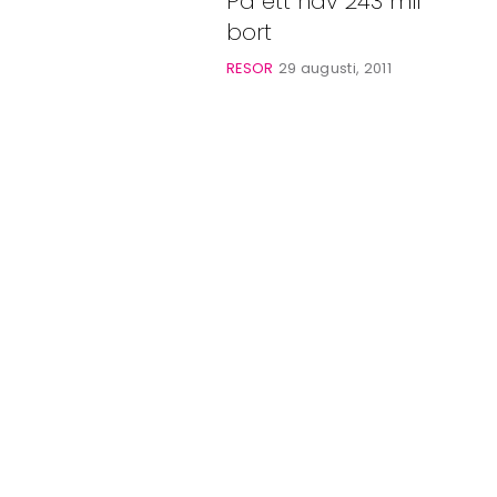
På ett hav 243 mil
Bloggar
bort
Shop
RESOR
29 augusti, 2011