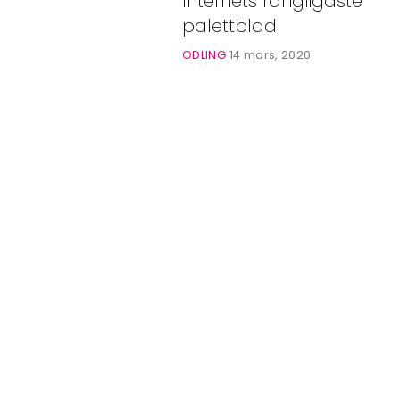
Internets rangligaste
Bloggar
palettblad
Shop
ODLING
14 mars, 2020